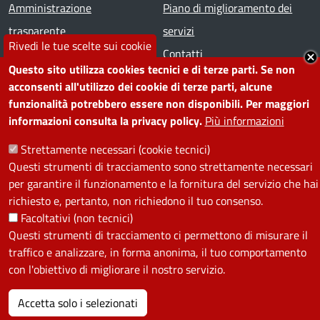
Amministrazione
Piano di miglioramento dei
trasparente
servizi
Rivedi le tue scelte sui cookie
Note legali
Contatti
Questo sito utilizza cookies tecnici e di terze parti. Se non
acconsenti all'utilizzo dei cookie di terze parti, alcune
SEGUICI SU
funzionalità potrebbero essere non disponibili. Per maggiori
informazioni consulta la privacy policy.
Più informazioni
Facebook
Instagram
YouTube
Telegram
WhatsApp
Twitter
Linkedin
Strettamente necessari (cookie tecnici)
Questi strumenti di tracciamento sono strettamente necessari
PRIVACY
per garantire il funzionamento e la fornitura del servizio che hai
richiesto e, pertanto, non richiedono il tuo consenso.
Useful links section
La Privacy nel Comune
Facoltativi (non tecnici)
PRIVACY
Questi strumenti di tracciamento ci permettono di misurare il
traffico e analizzare, in forma anonima, il tuo comportamento
con l'obiettivo di migliorare il nostro servizio.
Accetta solo i selezionati