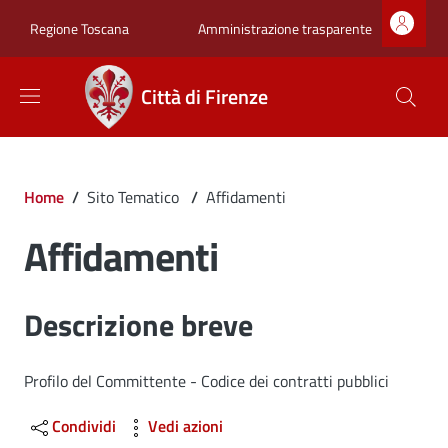
Salta al contenuto principale
Skip to footer content
Zona superiore sot
Amministrazione trasparente
Regione Toscana
Città di Firenze
Briciole di pane
Home
/
Sito Tematico
/
Affidamenti
Affidamenti
Dettagli
Descrizione breve
Profilo del Committente - Codice dei contratti pubblici
Condividi
Vedi azioni