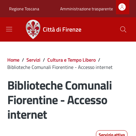
Salta al contenuto principale
Skip to footer content
Zona superiore sot
Amministrazione trasparente
Regione Toscana
Città di Firenze
Briciole di pane
Home
/
Servizi
/
Cultura e Tempo Libero
/
Biblioteche Comunali Fiorentine - Accesso internet
Biblioteche Comunali
Fiorentine - Accesso
internet
Servizio attivo