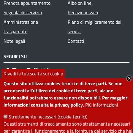
Prenota appuntamento
Albo on line
Segnala disservizio
Redazione web
Amministrazione
Piano di miglioramento dei
trasparente
servizi
Note legali
Contatti
SEGUICI SU
Facebook
Instagram
YouTube
Telegram
WhatsApp
Twitter
Linkedin
Rivedi le tue scelte sui cookie
Questo sito utilizza cookies tecnici e di terze parti. Se non
acconsenti all'utilizzo dei cookie di terze parti, alcune
PRIVACY
funzionalità potrebbero essere non disponibili. Per maggiori
Useful links section
informazioni consulta la privacy policy.
Più informazioni
La Privacy nel Comune
PRIVACY
Strettamente necessari (cookie tecnici)
Questi strumenti di tracciamento sono strettamente necessari
per garantire il funzionamento e la fornitura del servizio che hai