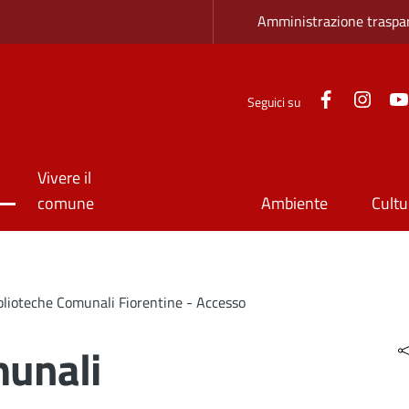
Zona superio
Amministrazione traspa
Facebook
Inst
Seguici su
Vivere il
comune
Ambiente
Cultu
blioteche Comunali Fiorentine - Accesso
munali