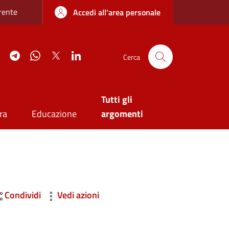
re sottile
rente
Accedi all'area personale
agram
YouTube
Telegram
WhatsApp
Twitter
Linkedin
Cerca
Tutti gli
ra
Educazione
argomenti
Condividi
Vedi azioni