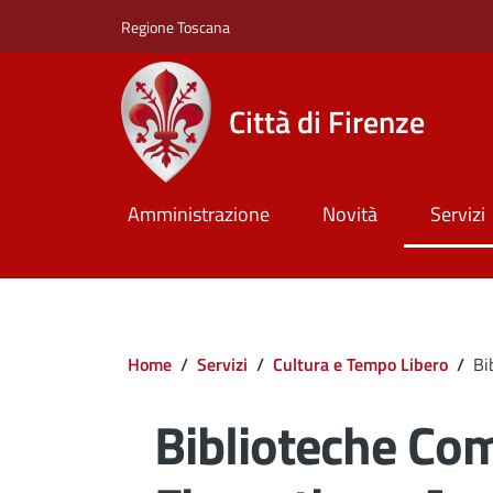
Salta al contenuto principale
Skip to footer content
Regione Toscana
Città di Firenze
Amministrazione
Novità
Servizi
Briciole di pane
Home
/
Servizi
/
Cultura e Tempo Libero
/
Bi
Biblioteche Co