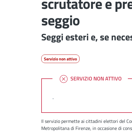
scrutatore e pr
seggio
Seggi esteri e, se neces
Servizio non attivo
SERVIZIO NON ATTIVO
SERVIZIO NON ATTIVO
.
Dettagli
Il servizio permette ai cittadini elettori del C
Metropolitana di Firenze, in occasione di cons