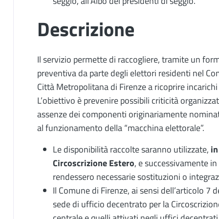
seggio, all’Albo dei presidenti di seggio.
Descrizione
Il servizio permette di raccogliere, tramite un for
preventiva da parte degli elettori residenti nel Co
Città Metropolitana di Firenze a ricoprire incarichi 
L’obiettivo è prevenire possibili criticità organiz
assenze dei componenti originariamente nominati, 
al funzionamento della “macchina elettorale”.
Le disponibilità raccolte saranno utilizzate,
in
Circoscrizione Estero
, e successivamente in tut
rendessero necessarie sostituzioni o integraz
Il Comune di Firenze, ai sensi dell’articolo 7
sede di ufficio decentrato per la Circoscrizione 
centrale e quelli attivati negli uffici decentra