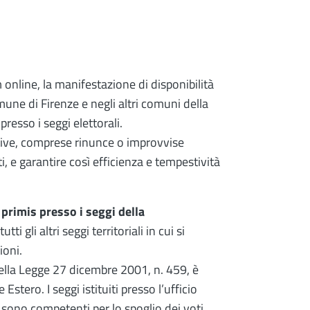
m online, la manifestazione di disponibilità
mune di Firenze e negli altri comuni della
presso i seggi elettorali.
zative, comprese rinunce o improvvise
e garantire così efficienza e tempestività
 primis presso i seggi della
ti gli altri seggi territoriali in cui si
ioni.
 della Legge 27 dicembre 2001, n. 459, è
Estero. I seggi istituiti presso l’ufficio
ti sono competenti per lo spoglio dei voti