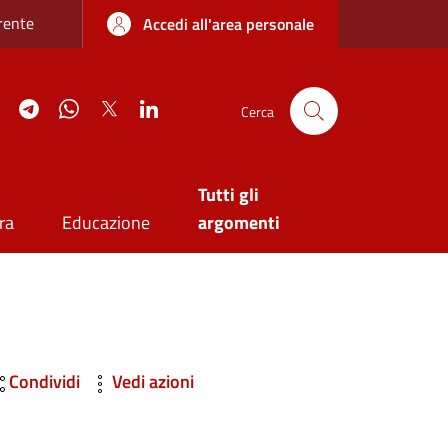
re sottile
rente
Accedi all'area personale
agram
YouTube
Telegram
WhatsApp
Twitter
Linkedin
Cerca
Tutti gli
ra
Educazione
argomenti
Condividi
Vedi azioni