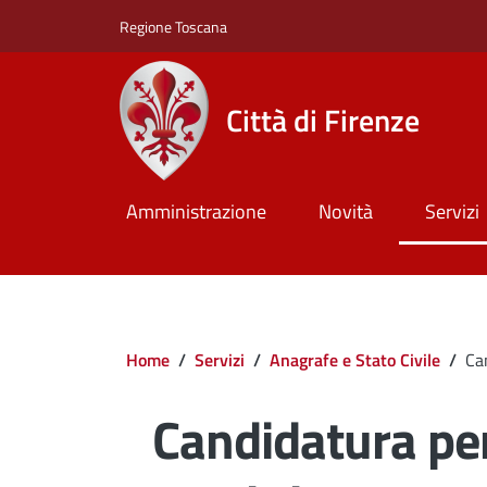
Salta al contenuto principale
Skip to footer content
Regione Toscana
Città di Firenze
Amministrazione
Novità
Servizi
Briciole di pane
Home
/
Servizi
/
Anagrafe e Stato Civile
/
Can
Candidatura per