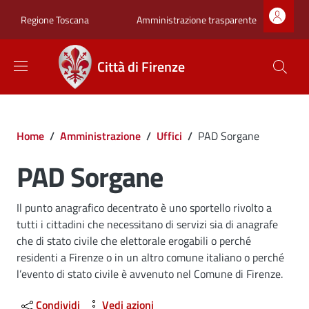
Salta al contenuto principale
Skip to footer content
Zona superiore sot
Amministrazione trasparente
Regione Toscana
Città di Firenze
Briciole di pane
Home
/
Amministrazione
/
Uffici
/
PAD Sorgane
PAD Sorgane
Dettagli
Il punto anagrafico decentrato è uno sportello rivolto a
tutti i cittadini che necessitano di servizi sia di anagrafe
che di stato civile che elettorale erogabili o perché
residenti a Firenze o in un altro comune italiano o perché
l’evento di stato civile è avvenuto nel Comune di Firenze.
Condividi
Vedi azioni