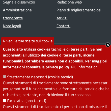
Segnala disservizio
Redazione web
Amministrazione
Piano di miglioramento dei
trasparente
servizi
Note legali
Contatti
SEGUICI SU
Rivedi le tue scelte sui cookie
Questo sito utilizza cookies tecnici e di terze parti. Se non
Facebook
Instagram
YouTube
Telegram
WhatsApp
Twitter
Linkedin
acconsenti all'utilizzo dei cookie di terze parti, alcune
funzionalità potrebbero essere non disponibili. Per maggiori
informazioni consulta la privacy policy.
Più informazioni
PRIVACY
Strettamente necessari (cookie tecnici)
Useful links section
La Privacy nel Comune
Questi strumenti di tracciamento sono strettamente necessari
PRIVACY
per garantire il funzionamento e la fornitura del servizio che hai
richiesto e, pertanto, non richiedono il tuo consenso.
Facoltativi (non tecnici)
Questi strumenti di tracciamento ci permettono di misurare il