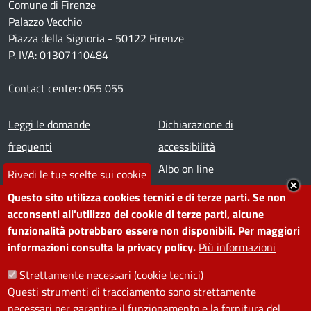
Comune di Firenze
Palazzo Vecchio
Piazza della Signoria - 50122 Firenze
P. IVA: 01307110484
Contact center: 055 055
Footer menu
Leggi le domande
Dichiarazione di
frequenti
accessibilità
Prenota appuntamento
Albo on line
Rivedi le tue scelte sui cookie
Segnala disservizio
Redazione web
Questo sito utilizza cookies tecnici e di terze parti. Se non
Amministrazione
Piano di miglioramento dei
acconsenti all'utilizzo dei cookie di terze parti, alcune
funzionalità potrebbero essere non disponibili. Per maggiori
trasparente
servizi
informazioni consulta la privacy policy.
Più informazioni
Note legali
Contatti
Strettamente necessari (cookie tecnici)
Questi strumenti di tracciamento sono strettamente
SEGUICI SU
necessari per garantire il funzionamento e la fornitura del