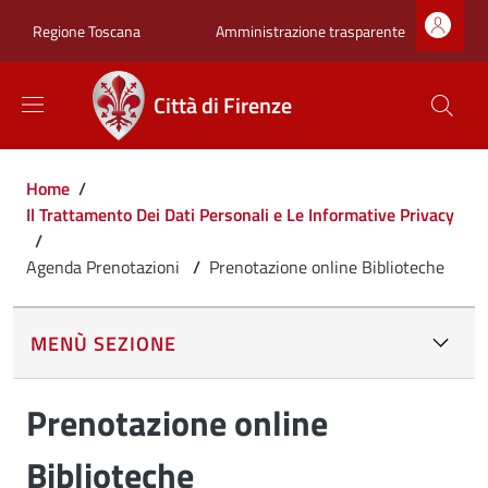
Salta al contenuto principale
Skip to footer content
Zona superiore sot
Amministrazione trasparente
Regione Toscana
Città di Firenze
Briciole di pane
Home
/
Il Trattamento Dei Dati Personali e Le Informative Privacy
/
Agenda Prenotazioni
/
Prenotazione online Biblioteche
MENÙ SEZIONE
Prenotazione online
Biblioteche