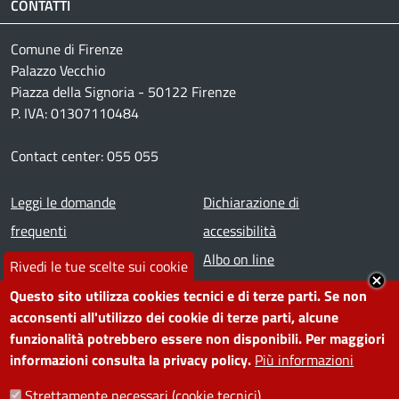
CONTATTI
Comune di Firenze
Palazzo Vecchio
Piazza della Signoria - 50122 Firenze
P. IVA: 01307110484
Contact center: 055 055
Footer menu
Leggi le domande
Dichiarazione di
frequenti
accessibilità
Prenota appuntamento
Albo on line
Rivedi le tue scelte sui cookie
Segnala disservizio
Redazione web
Questo sito utilizza cookies tecnici e di terze parti. Se non
Amministrazione
Piano di miglioramento dei
acconsenti all'utilizzo dei cookie di terze parti, alcune
funzionalità potrebbero essere non disponibili. Per maggiori
trasparente
servizi
informazioni consulta la privacy policy.
Più informazioni
Note legali
Contatti
Strettamente necessari (cookie tecnici)