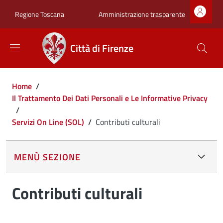
Salta al contenuto principale
Skip to footer content
Zona superiore sot
Amministrazione trasparente
Regione Toscana
Città di Firenze
Briciole di pane
Home
/
Il Trattamento Dei Dati Personali e Le Informative Privacy
/
Servizi On Line (SOL)
/
Contributi culturali
MENÙ SEZIONE
Contributi culturali