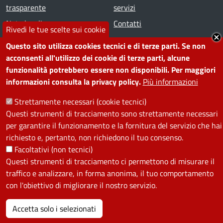
trasparente
servizi
Note legali
Contatti
Rivedi le tue scelte sui cookie
Questo sito utilizza cookies tecnici e di terze parti. Se non
SEGUICI SU
acconsenti all'utilizzo dei cookie di terze parti, alcune
funzionalità potrebbero essere non disponibili. Per maggiori
Facebook
Instagram
YouTube
Telegram
WhatsApp
Twitter
Linkedin
informazioni consulta la privacy policy.
Più informazioni
Strettamente necessari (cookie tecnici)
PRIVACY
Questi strumenti di tracciamento sono strettamente necessari
per garantire il funzionamento e la fornitura del servizio che hai
Useful links section
La Privacy nel Comune
richiesto e, pertanto, non richiedono il tuo consenso.
PRIVACY
Facoltativi (non tecnici)
Questi strumenti di tracciamento ci permettono di misurare il
traffico e analizzare, in forma anonima, il tuo comportamento
con l'obiettivo di migliorare il nostro servizio.
Accetta solo i selezionati