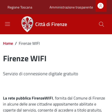
Salta al contenuto principale
Skip to footer content
Zona superiore sot
Amministrazione trasparente
Regione Toscana
Città di Firenze
Briciole di pane
Home
/
Firenze WIFI
Firenze WIFI
Servizio di connessione digitale gratuito
La rete pubblica FirenzeWIFI
, fornita dal Comune di Firenze
in alcune delle aree cittadine appositamente abilitate e
coperte dal servizio, consente di accedere a titolo gratuito,