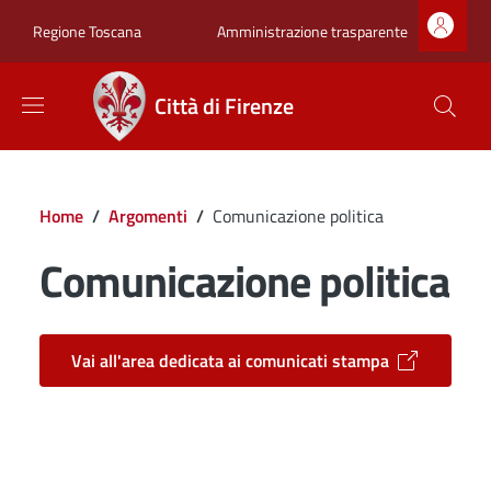
Salta al contenuto principale
Skip to footer content
Zona superiore sot
Amministrazione trasparente
Regione Toscana
Città di Firenze
Briciole di pane
Home
/
Argomenti
/
Comunicazione politica
Comunicazione politica
Vai all'area dedicata ai comunicati stampa