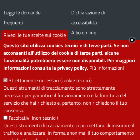
Footer menu
Leggi le domande
Dichiarazione di
frequenti
accessibilità
Prenota appuntamento
Albo on line
Rivedi le tue scelte sui cookie
Segnala disservizio
Redazione web
Questo sito utilizza cookies tecnici e di terze parti. Se non
Amministrazione
Piano di miglioramento dei
acconsenti all'utilizzo dei cookie di terze parti, alcune
funzionalità potrebbero essere non disponibili. Per maggiori
trasparente
servizi
informazioni consulta la privacy policy.
Più informazioni
Note legali
Contatti
Strettamente necessari (cookie tecnici)
Questi strumenti di tracciamento sono strettamente
SEGUICI SU
necessari per garantire il funzionamento e la fornitura del
servizio che hai richiesto e, pertanto, non richiedono il tuo
Facebook
Instagram
YouTube
Telegram
WhatsApp
Twitter
Linkedin
consenso.
Facoltativi (non tecnici)
Questi strumenti di tracciamento ci permettono di misurare il
PRIVACY
traffico e analizzare, in forma anonima, il tuo comportamento