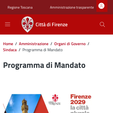
Salta al contenuto principale
Skip to footer content
Zona superiore sot
Amministrazione trasparente
Regione Toscana
Città di Firenze
Briciole di pane
Home
/
Amministrazione
/
Organi di Governo
/
Sindaca
/
Programma di Mandato
Programma di Mandato
Image