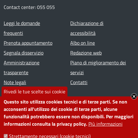
Contact center: 055 055
Footer menu
Leggi le domande
Dichiarazione di
frequenti
accessibilità
Prenota appuntamento
Albo on line
Segnala disservizio
Redazione web
Amministrazione
Piano di miglioramento dei
trasparente
servizi
Note legali
Contatti
Rivedi le tue scelte sui cookie
SEGUICI SU
Questo sito utilizza cookies tecnici e di terze parti. Se non
acconsenti all'utilizzo dei cookie di terze parti, alcune
Facebook
Instagram
YouTube
Telegram
WhatsApp
Twitter
Linkedin
funzionalità potrebbero essere non disponibili. Per maggiori
informazioni consulta la privacy policy.
Più informazioni
PRIVACY
Strettamente necessari (cookie tecnici)