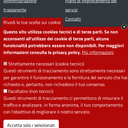
Amministrazione
Piano di miglioramento dei
trasparente
servizi
Note legali
Contatti
Rivedi le tue scelte sui cookie
Questo sito utilizza cookies tecnici e di terze parti. Se non
SEGUICI SU
acconsenti all'utilizzo dei cookie di terze parti, alcune
funzionalità potrebbero essere non disponibili. Per maggiori
Facebook
Instagram
YouTube
Telegram
WhatsApp
Twitter
Linkedin
informazioni consulta la privacy policy.
Più informazioni
Strettamente necessari (cookie tecnici)
PRIVACY
Questi strumenti di tracciamento sono strettamente necessari
per garantire il funzionamento e la fornitura del servizio che hai
Useful links section
La Privacy nel Comune
richiesto e, pertanto, non richiedono il tuo consenso.
PRIVACY
Facoltativi (non tecnici)
Questi strumenti di tracciamento ci permettono di misurare il
traffico e analizzare, in forma anonima, il tuo comportamento
con l'obiettivo di migliorare il nostro servizio.
Accetta solo i selezionati