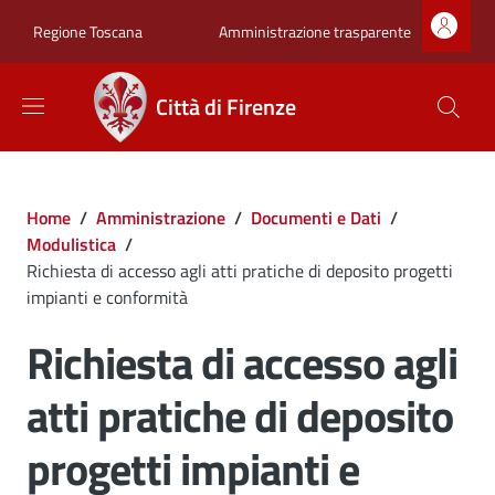
Salta al contenuto principale
Skip to footer content
Zona superiore sot
Amministrazione trasparente
Regione Toscana
Città di Firenze
Briciole di pane
Home
/
Amministrazione
/
Documenti e Dati
/
Modulistica
/
Richiesta di accesso agli atti pratiche di deposito progetti
impianti e conformità
Richiesta di accesso agli
atti pratiche di deposito
progetti impianti e