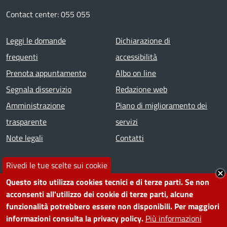
Contact center: 055 055
Footer menu
Leggi le domande
Dichiarazione di
frequenti
accessibilità
Prenota appuntamento
Albo on line
Segnala disservizio
Redazione web
Amministrazione
Piano di miglioramento dei
trasparente
servizi
Note legali
Contatti
SEGUICI SU
Rivedi le tue scelte sui cookie
Questo sito utilizza cookies tecnici e di terze parti. Se non
Facebook
Instagram
YouTube
Telegram
WhatsApp
Twitter
Linkedin
acconsenti all'utilizzo dei cookie di terze parti, alcune
funzionalità potrebbero essere non disponibili. Per maggiori
informazioni consulta la privacy policy.
Più informazioni
PRIVACY