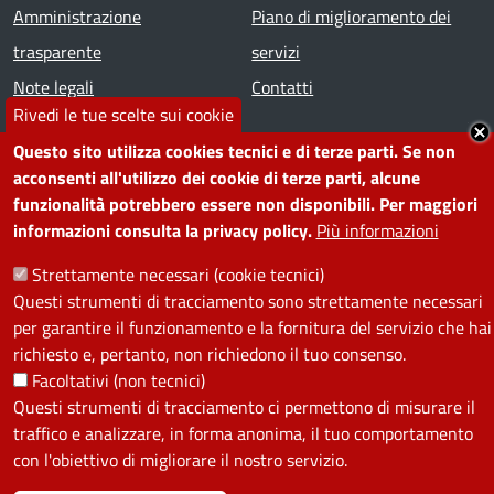
Amministrazione
Piano di miglioramento dei
trasparente
servizi
Note legali
Contatti
Rivedi le tue scelte sui cookie
SEGUICI SU
Questo sito utilizza cookies tecnici e di terze parti. Se non
acconsenti all'utilizzo dei cookie di terze parti, alcune
Facebook
Instagram
YouTube
Telegram
WhatsApp
Twitter
Linkedin
funzionalità potrebbero essere non disponibili. Per maggiori
informazioni consulta la privacy policy.
Più informazioni
PRIVACY
Strettamente necessari (cookie tecnici)
Questi strumenti di tracciamento sono strettamente necessari
Useful links section
per garantire il funzionamento e la fornitura del servizio che hai
La Privacy nel Comune
richiesto e, pertanto, non richiedono il tuo consenso.
PRIVACY
Facoltativi (non tecnici)
Questi strumenti di tracciamento ci permettono di misurare il
traffico e analizzare, in forma anonima, il tuo comportamento
con l'obiettivo di migliorare il nostro servizio.