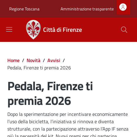
Salta al contenuto principale
Skip to footer content
Zona superiore sot
Amministrazione trasparente
Regione Toscana
Città di Firenze
Briciole di pane
Home
/
Novità
/
Avvisi
/
Pedala, Firenze ti premia 2026
Pedala, Firenze ti
premia 2026
Dettagli
Descrizione breve
Dopo la sperimentazione per incentivare economicamente
l’uso della bicicletta, l’iniziativa si rinnova e diventa
strutturale, con la partecipazione attraverso l’App IF senza
più la necessità del kit. Nuovi premi per chi partecipa.