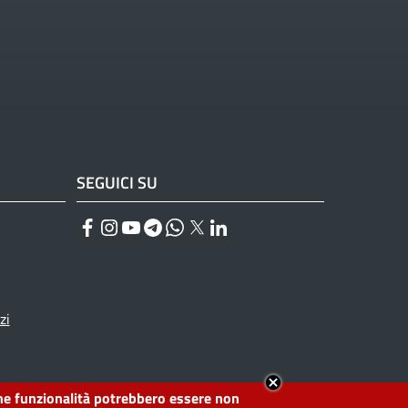
SEGUICI SU
Facebook
Instagram
YouTube
Telegram
WhatsApp
Twitter
Linkedin
zi
lcune funzionalità potrebbero essere non