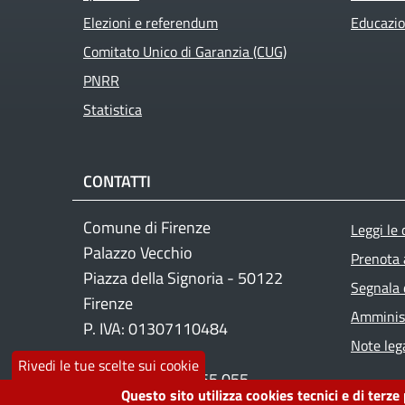
Elezioni e referendum
Educazio
Comitato Unico di Garanzia (CUG)
PNRR
Statistica
CONTATTI
Foo
Comune di Firenze
Leggi le
Palazzo Vecchio
Prenota
Piazza della Signoria - 50122
Segnala 
Firenze
Amminist
P. IVA: 01307110484
Note lega
Rivedi le tue scelte sui cookie
Contact center: 055 055
Questo sito utilizza cookies tecnici e di terze