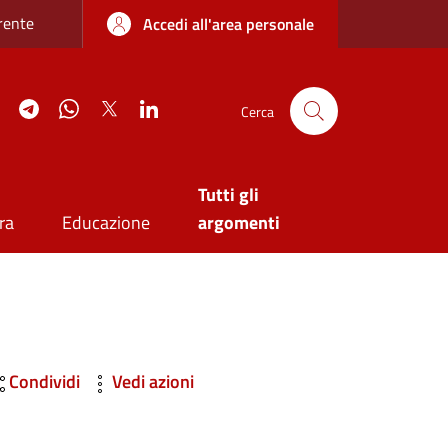
re sottile
rente
Accedi all'area personale
agram
YouTube
Telegram
WhatsApp
Twitter
Linkedin
Cerca
Tutti gli
ra
Educazione
argomenti
Condividi
Vedi azioni