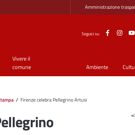
Zona superio
Amministrazione traspa
Facebook
Inst
Seguici su
Vivere il
comune
Ambiente
Cultu
Stampa
/
Firenze celebra Pellegrino Artusi
Pellegrino