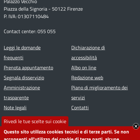
Palazzo Vecchio
Piazza della Signoria - 50122 Firenze
P. IVA: 01307110484
Contact center: 055 055
Footer menu
Leggi le domande
Dichiarazione di
frequenti
accessibilità
Prenota appuntamento
Albo on line
Segnala disservizio
Redazione web
Amministrazione
Piano di miglioramento dei
trasparente
servizi
Note legali
Contatti
Rivedi le tue scelte sui cookie
SEGUICI SU
Questo sito utilizza cookies tecnici e di terze parti. Se non
Facebook
Instagram
YouTube
Telegram
WhatsApp
Twitter
Linkedin
acconsenti all'utilizzo dei cookie di terze parti, alcune