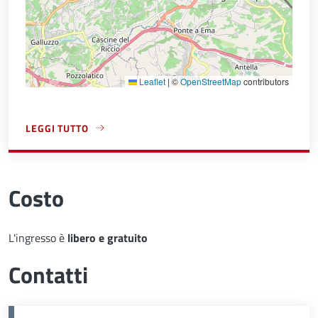
Leaflet
|
©
OpenStreetMap
contributors
LEGGI TUTTO
A PROPOSITO DI VILLA ARRIVABENE
Costo
L'ingresso è
libero e gratuito
Contatti