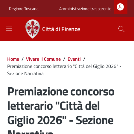
Salta al contenuto principale
Skip to footer content
Zona superiore sot
Amministrazione trasparente
Regione Toscana
Città di Firenze
Briciole di pane
Home
/
Vivere Il Comune
/
Eventi
/
Premiazione concorso letterario "Città del Giglio 2026" -
Sezione Narrativa
Premiazione concorso
letterario "Città del
Giglio 2026" - Sezione