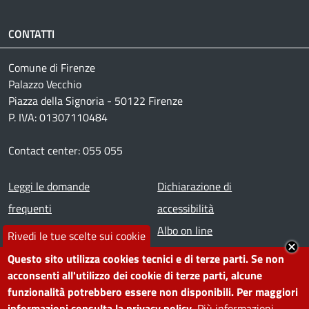
CONTATTI
Comune di Firenze
Palazzo Vecchio
Piazza della Signoria - 50122 Firenze
P. IVA: 01307110484
Contact center: 055 055
Footer menu
Leggi le domande
Dichiarazione di
frequenti
accessibilità
Prenota appuntamento
Albo on line
Rivedi le tue scelte sui cookie
Segnala disservizio
Redazione web
Questo sito utilizza cookies tecnici e di terze parti. Se non
Amministrazione
Piano di miglioramento dei
acconsenti all'utilizzo dei cookie di terze parti, alcune
funzionalità potrebbero essere non disponibili. Per maggiori
trasparente
servizi
informazioni consulta la privacy policy.
Più informazioni