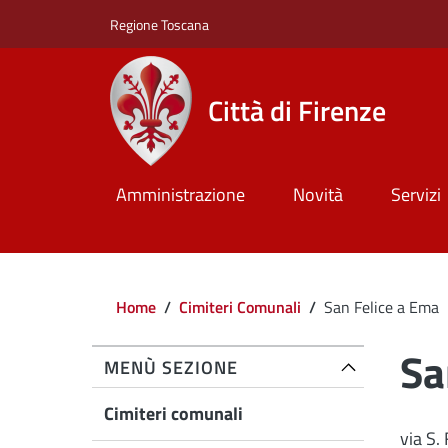
Salta al contenuto principale
Skip to footer content
Regione Toscana
Città di Firenze
Amministrazione
Novità
Servizi
Briciole di pane
Home
/
Cimiteri Comunali
/
San Felice a Ema
Sa
MENÙ SEZIONE
Cimiteri comunali
via S.