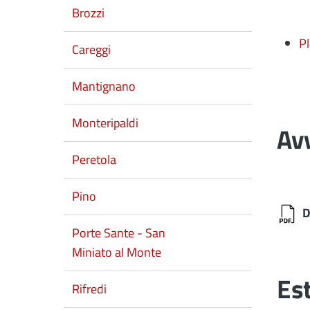
Brozzi
Pl
Careggi
Mantignano
Monteripaldi
Avv
Peretola
Pino
D
Porte Sante - San
Miniato al Monte
Est
Rifredi