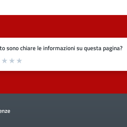
o sono chiare le informazioni su questa pagina?
uta 1 stelle su 5
Valuta 2 stelle su 5
Valuta 3 stelle su 5
Valuta 4 stelle su 5
Valuta 5 stelle su 5
enze