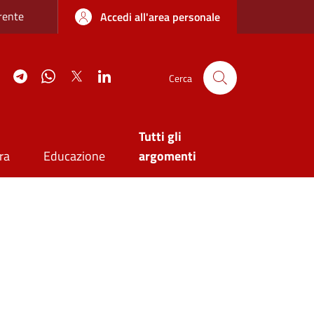
re sottile
rente
Accedi all'area personale
agram
YouTube
Telegram
WhatsApp
Twitter
Linkedin
Cerca
Tutti gli
ra
Educazione
argomenti