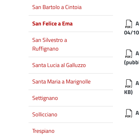
San Bartolo a Cintoia
A
San Felice a Ema
04/10
San Silvestro a
Ruffignano
A
(pubb
Santa Lucia al Galluzzo
Santa Maria a Marignolle
A
KB)
Settignano
A
Sollicciano
Trespiano