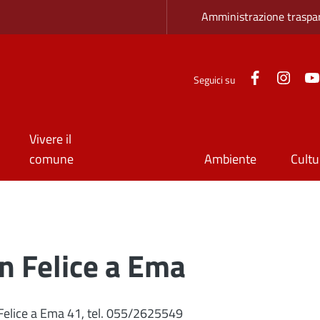
Zona superio
Amministrazione traspa
Facebook
Inst
Seguici su
Vivere il
comune
Ambiente
Cultu
n Felice a Ema
 Felice a Ema 41, tel. 055/2625549