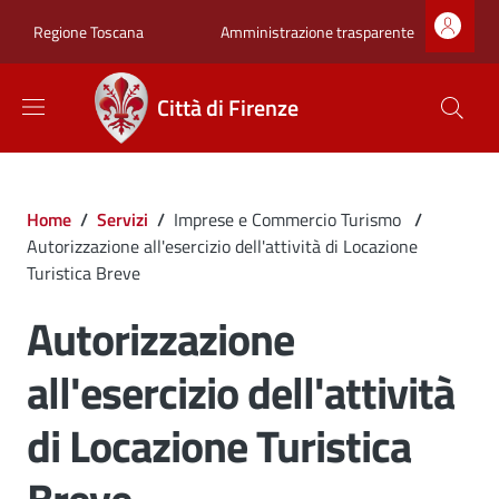
Salta al contenuto principale
Skip to footer content
Zona superiore sot
Amministrazione trasparente
Regione Toscana
Città di Firenze
Briciole di pane
Home
/
Servizi
/
Imprese e Commercio Turismo
/
Autorizzazione all'esercizio dell'attività di Locazione
Turistica Breve
Autorizzazione
all'esercizio dell'attività
di Locazione Turistica