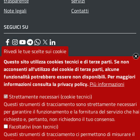
trasparente
servizi
Note legali
Contatti
SEGUICI SU
Facebook
Instagram
YouTube
Telegram
WhatsApp
Twitter
Linkedin
Rivedi le tue scelte sui cookie
Questo sito utilizza cookies tecnici e di terze parti. Se non
PRIVACY
acconsenti all'utilizzo dei cookie di terze parti, alcune
funzionalità potrebbero essere non disponibili. Per maggiori
Useful links section
La Privacy nel Comune
informazioni consulta la privacy policy.
Più informazioni
PRIVACY
Strettamente necessari (cookie tecnici)
Questi strumenti di tracciamento sono strettamente necessari
per garantire il funzionamento e la fornitura del servizio che hai
richiesto e, pertanto, non richiedono il tuo consenso.
Facoltativi (non tecnici)
Questi strumenti di tracciamento ci permettono di misurare il