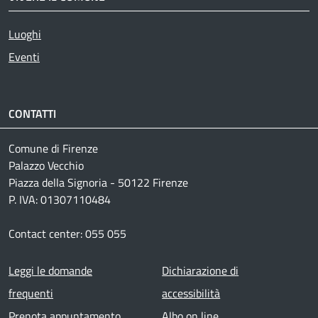
Luoghi
Eventi
CONTATTI
Comune di Firenze
Palazzo Vecchio
Piazza della Signoria - 50122 Firenze
P. IVA: 01307110484
Contact center: 055 055
Footer menu
Leggi le domande
Dichiarazione di
frequenti
accessibilità
Prenota appuntamento
Albo on line