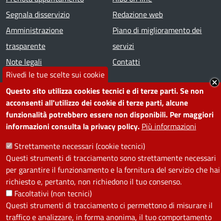
Segnala disservizio
Redazione web
Amministrazione
Piano di miglioramento dei
trasparente
servizi
Note legali
Contatti
Rivedi le tue scelte sui cookie
SEGUICI SU
Questo sito utilizza cookies tecnici e di terze parti. Se non
acconsenti all'utilizzo dei cookie di terze parti, alcune
Facebook
Instagram
YouTube
Telegram
WhatsApp
Twitter
Linkedin
funzionalità potrebbero essere non disponibili. Per maggiori
informazioni consulta la privacy policy.
Più informazioni
PRIVACY
Strettamente necessari (cookie tecnici)
Questi strumenti di tracciamento sono strettamente necessari
Useful links section
per garantire il funzionamento e la fornitura del servizio che hai
La Privacy nel Comune
richiesto e, pertanto, non richiedono il tuo consenso.
PRIVACY
Facoltativi (non tecnici)
Questi strumenti di tracciamento ci permettono di misurare il
traffico e analizzare, in forma anonima, il tuo comportamento