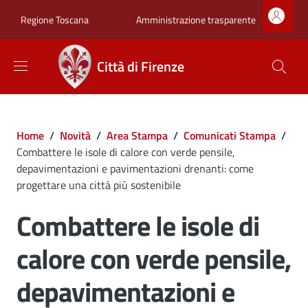
Salta al contenuto principale
Skip to footer content
Zona superiore sot
Amministrazione trasparente
Regione Toscana
Città di Firenze
Briciole di pane
Home
/
Novità
/
Area Stampa
/
Comunicati Stampa
/
Combattere le isole di calore con verde pensile,
depavimentazioni e pavimentazioni drenanti: come
progettare una città più sostenibile
Combattere le isole di
calore con verde pensile,
depavimentazioni e