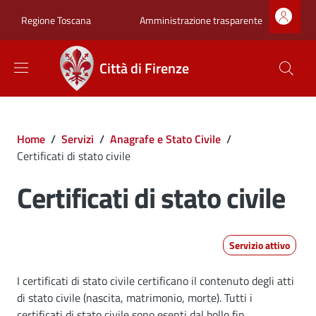
Salta al contenuto principale
Skip to footer content
Zona superiore sot
Amministrazione trasparente
Regione Toscana
Città di Firenze
Briciole di pane
Home
/
Servizi
/
Anagrafe e Stato Civile
/
Certificati di stato civile
Certificati di stato civile
Servizio attivo
Dettagli
I certificati di stato civile certificano il contenuto degli atti
di stato civile (nascita, matrimonio, morte). Tutti i
certificati di stato civile sono esenti dal bollo fin