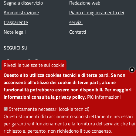
Segnala disservizio
Redazione web
Amministrazione
Piano di miglioramento dei
trasparente
servizi
Note legali
Contatti
SEGUICI SU
Facebook
Instagram
YouTube
Telegram
WhatsApp
Twitter
Linkedin
Rivedi le tue scelte sui cookie
Questo sito utilizza cookies tecnici e di terze parti. Se non
acconsenti all'utilizzo dei cookie di terze parti, alcune
PRIVACY
funzionalità potrebbero essere non disponibili. Per maggiori
Useful links section
informazioni consulta la privacy policy.
Più informazioni
La Privacy nel Comune
PRIVACY
Strettamente necessari (cookie tecnici)
Questi strumenti di tracciamento sono strettamente necessari
per garantire il funzionamento e la fornitura del servizio che hai
richiesto e, pertanto, non richiedono il tuo consenso.