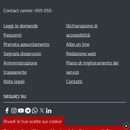
Contact center: 055 055
Footer menu
Leggi le domande
Dichiarazione di
frequenti
accessibilità
Prenota appuntamento
Albo on line
Segnala disservizio
Redazione web
Amministrazione
Piano di miglioramento dei
trasparente
servizi
Note legali
Contatti
SEGUICI SU
Facebook
Instagram
YouTube
Telegram
WhatsApp
Twitter
Linkedin
Rivedi le tue scelte sui cookie