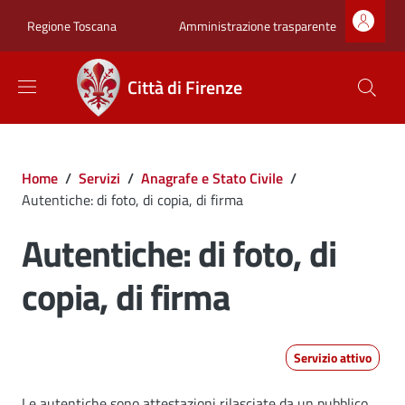
Salta al contenuto principale
Skip to footer content
Zona superiore sot
Amministrazione trasparente
Regione Toscana
Città di Firenze
Briciole di pane
Home
/
Servizi
/
Anagrafe e Stato Civile
/
Autentiche: di foto, di copia, di firma
Autentiche: di foto, di
copia, di firma
Servizio attivo
Le autentiche sono attestazioni rilasciate da un pubblico