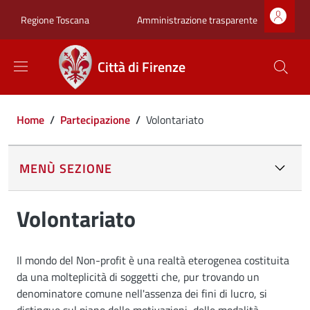
Salta al contenuto principale
Skip to footer content
Zona superiore sot
Amministrazione trasparente
Regione Toscana
Città di Firenze
Briciole di pane
Home
/
Partecipazione
/
Volontariato
MENÙ SEZIONE
Volontariato
Il mondo del Non-profit è una realtà eterogenea costituita
da una molteplicità di soggetti che, pur trovando un
denominatore comune nell'assenza dei fini di lucro, si