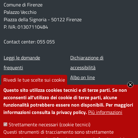
Comune di Firenze
Palazzo Vecchio
Piazza della Signoria - 50122 Firenze
P. IVA: 01307110484
Contact center: 055 055
Footer menu
Leggi le domande
Dichiarazione di
frequenti
accessibilità
Prenota appuntamento
Albo on line
Rivedi le tue scelte sui cookie
Segnala disservizio
Redazione web
Questo sito utilizza cookies tecnici e di terze parti. Se non
Amministrazione
Piano di miglioramento dei
acconsenti all'utilizzo dei cookie di terze parti, alcune
funzionalità potrebbero essere non disponibili. Per maggiori
trasparente
servizi
informazioni consulta la privacy policy.
Più informazioni
Note legali
Contatti
Strettamente necessari (cookie tecnici)
Questi strumenti di tracciamento sono strettamente
SEGUICI SU