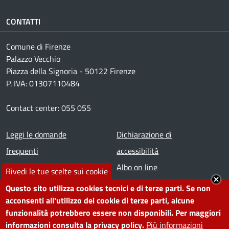
CONTATTI
Comune di Firenze
Palazzo Vecchio
Piazza della Signoria - 50122 Firenze
P. IVA: 01307110484
Contact center: 055 055
Footer menu
Leggi le domande
Dichiarazione di
frequenti
accessibilità
Prenota appuntamento
Albo on line
Rivedi le tue scelte sui cookie
Segnala disservizio
Redazione web
Questo sito utilizza cookies tecnici e di terze parti. Se non
Amministrazione
Piano di miglioramento dei
acconsenti all'utilizzo dei cookie di terze parti, alcune
funzionalità potrebbero essere non disponibili. Per maggiori
trasparente
servizi
informazioni consulta la privacy policy.
Più informazioni