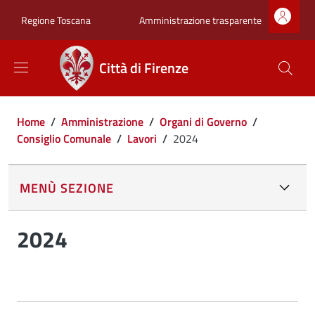
Salta al contenuto principale
Skip to footer content
Zona superiore sot
Amministrazione trasparente
Regione Toscana
Città di Firenze
Briciole di pane
Home
/
Amministrazione
/
Organi di Governo
/
Consiglio Comunale
/
Lavori
/
2024
MENÙ SEZIONE
2024