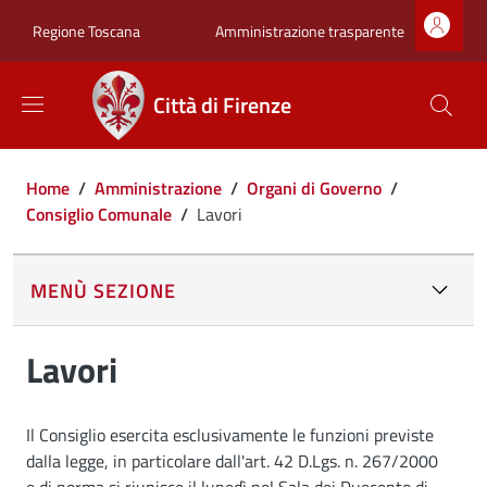
Salta al contenuto principale
Skip to footer content
Zona superiore sot
Amministrazione trasparente
Regione Toscana
Città di Firenze
Briciole di pane
Home
/
Amministrazione
/
Organi di Governo
/
Consiglio Comunale
/
Lavori
MENÙ SEZIONE
Lavori
Il Consiglio esercita esclusivamente le funzioni previste
dalla legge, in particolare dall'art. 42 D.Lgs. n. 267/2000