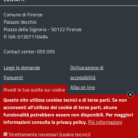
Comune di Firenze
Palazzo Vecchio
Piazza della Signoria - 50122 Firenze
P. IVA: 01307110484
Contact center: 055 055
Footer menu
Leggi le domande
Dichiarazione di
frequenti
accessibilità
Prenota appuntamento
Albo on line
Rivedi le tue scelte sui cookie
Segnala disservizio
Redazione web
Questo sito utilizza cookies tecnici e di terze parti. Se non
Amministrazione
Piano di miglioramento dei
acconsenti all'utilizzo dei cookie di terze parti, alcune
funzionalità potrebbero essere non disponibili. Per maggiori
trasparente
servizi
informazioni consulta la privacy policy.
Più informazioni
Note legali
Contatti
Strettamente necessari (cookie tecnici)