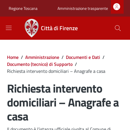
Salta al contenuto principale
Skip to footer content
Zona superiore sot
Amministrazione trasparente
Regione Toscana
Città di Firenze
Briciole di pane
Home
/
Amministrazione
/
Documenti e Dati
/
Documento (tecnico) di Supporto
/
Richiesta intervento domiciliari – Anagrafe a casa
Richiesta intervento
domiciliari – Anagrafe a
casa
Il documento è l’istanza ufficiale rivolta al Comune di