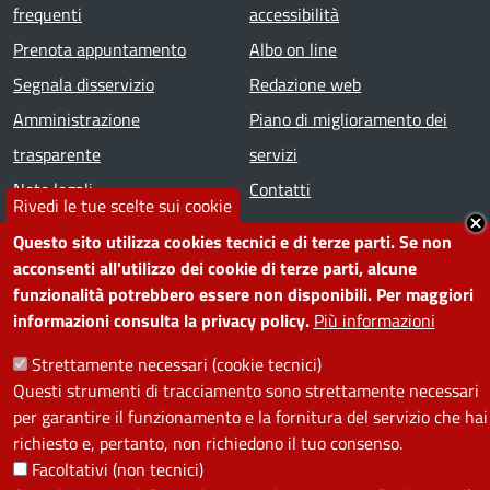
frequenti
accessibilità
Prenota appuntamento
Albo on line
Segnala disservizio
Redazione web
Amministrazione
Piano di miglioramento dei
trasparente
servizi
Note legali
Contatti
Rivedi le tue scelte sui cookie
Questo sito utilizza cookies tecnici e di terze parti. Se non
SEGUICI SU
acconsenti all'utilizzo dei cookie di terze parti, alcune
funzionalità potrebbero essere non disponibili. Per maggiori
Facebook
Instagram
YouTube
Telegram
WhatsApp
Twitter
Linkedin
informazioni consulta la privacy policy.
Più informazioni
Strettamente necessari (cookie tecnici)
PRIVACY
Questi strumenti di tracciamento sono strettamente necessari
per garantire il funzionamento e la fornitura del servizio che hai
Useful links section
La Privacy nel Comune
richiesto e, pertanto, non richiedono il tuo consenso.
PRIVACY
Facoltativi (non tecnici)