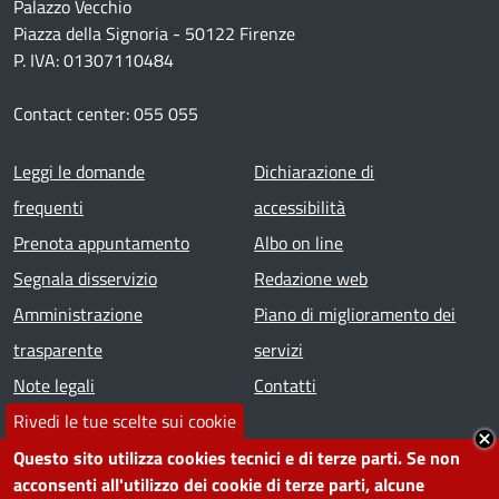
Palazzo Vecchio
Piazza della Signoria - 50122 Firenze
P. IVA: 01307110484
Contact center: 055 055
Footer menu
Leggi le domande
Dichiarazione di
frequenti
accessibilità
Prenota appuntamento
Albo on line
Segnala disservizio
Redazione web
Amministrazione
Piano di miglioramento dei
trasparente
servizi
Note legali
Contatti
Rivedi le tue scelte sui cookie
SEGUICI SU
Questo sito utilizza cookies tecnici e di terze parti. Se non
acconsenti all'utilizzo dei cookie di terze parti, alcune
Facebook
Instagram
YouTube
Telegram
WhatsApp
Twitter
Linkedin