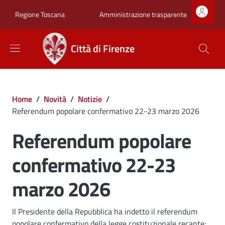
Salta al contenuto principale
Skip to footer content
Zona superiore sot
Amministrazione trasparente
Regione Toscana
Città di Firenze
Briciole di pane
Home
/
Novità
/
Notizie
/
Referendum popolare confermativo 22-23 marzo 2026
Referendum popolare
confermativo 22-23
marzo 2026
Dettagli
Descrizione breve
Il Presidente della Repubblica ha indetto il referendum
popolare confermativo della legge costituzionale recante: