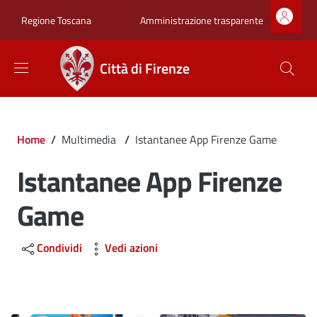
Salta al contenuto principale
Skip to footer content
Zona superiore sot
Amministrazione trasparente
Regione Toscana
Città di Firenze
Briciole di pane
Home
/
Multimedia
/
Istantanee App Firenze Game
Istantanee App Firenze
Game
Condividi
Vedi azioni