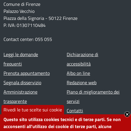
Comune di Firenze
Palazzo Vecchio
Piazza della Signoria - 50122 Firenze
P. IVA: 01307110484
Contact center: 055 055
Footer menu
Leggi le domande
Dichiarazione di
frequenti
accessibilità
Prenota appuntamento
Albo on line
Segnala disservizio
Redazione web
Amministrazione
Piano di miglioramento dei
trasparente
servizi
Rivedi le tue scelte sui cookie
Note legali
Contatti
Questo sito utilizza cookies tecnici e di terze parti. Se non
SEGUICI SU
acconsenti all'utilizzo dei cookie di terze parti, alcune