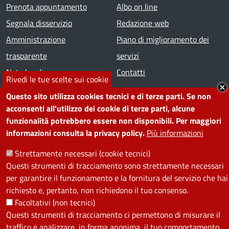
Prenota appuntamento
Albo on line
Segnala disservizio
Redazione web
Amministrazione
Piano di miglioramento dei
trasparente
servizi
Note legali
Contatti
Rivedi le tue scelte sui cookie
Questo sito utilizza cookies tecnici e di terze parti. Se non
SEGUICI SU
acconsenti all'utilizzo dei cookie di terze parti, alcune
funzionalità potrebbero essere non disponibili. Per maggiori
Facebook
Instagram
YouTube
Telegram
WhatsApp
Twitter
Linkedin
informazioni consulta la privacy policy.
Più informazioni
Strettamente necessari (cookie tecnici)
PRIVACY
Questi strumenti di tracciamento sono strettamente necessari
per garantire il funzionamento e la fornitura del servizio che hai
Useful links section
La Privacy nel Comune
richiesto e, pertanto, non richiedono il tuo consenso.
PRIVACY
Facoltativi (non tecnici)
Questi strumenti di tracciamento ci permettono di misurare il
traffico e analizzare, in forma anonima, il tuo comportamento