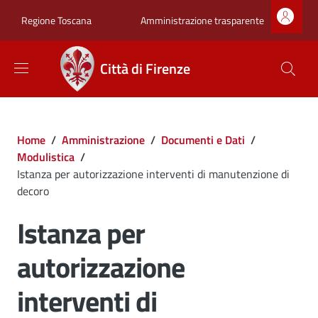
Salta al contenuto principale
Skip to footer content
Zona superiore sot
Amministrazione trasparente
Regione Toscana
Città di Firenze
Briciole di pane
Home
/
Amministrazione
/
Documenti e Dati
/
Modulistica
/
Istanza per autorizzazione interventi di manutenzione di
decoro
Istanza per
autorizzazione
interventi di