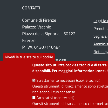
CONTATTI
Foo
Comune di Firenze
Leggi le
Palazzo Vecchio
Prenota
Piazza della Signoria - 50122
Segnala 
Firenze
Amminist
P. IVA: 01307110484
Note lega
Rivedi le tue scelte sui cookie
Contact center: 055 055
Questo sito utilizza cookies tecnici e di terze
disponibili. Per maggiori informazioni consult
PRIVACY
Strettamente necessari (cookie tecnici)
Questi strumenti di tracciamento sono strettam
Useful links section
richiedono il tuo consenso.
La Privacy nel Comune
Facoltativi (non tecnici)
PRIVACY
Questi strumenti di tracciamento ci permettono 