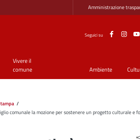
Zona superio
Amministrazione traspa
Facebook
Inst
Seguici su
Vivere il
comune
Ambiente
Cultu
Stampa
/
iglio comunale la mozione per sostenere un progetto culturale e fo