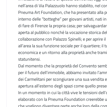
nell’area di Via Palazzuolo hanno stabilito, nel co
Pneuma Art Foundation, che ha presentato alla pro
interno delle “botteghe” per giovani artisti, nati in 
di fare di Firenze la propria casa; per salvaguarda
aperta al pubblico nonché la vocazione storica d
collaborazione con Palazzo Spinelli; e per aprire il
all’area la sua funzione sociale per il quartiere; il 
economica e un ritorno alla proprietà anche trami
statunitensi.
Dal momento che la proprietà del Convento sembra
per il futuro dell’immobile, abbiamo invitato l’am
dei Carmelitani per scongiurare una sua vendita e
apertura all’esterno degli spazi come quello pre
In un momento in cui la città vive le tensioni del
elaborato con la Pneuma Foundation creerebbe un p
che vogliono diventare parte anche loro della co