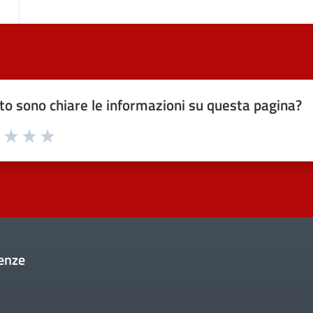
o sono chiare le informazioni su questa pagina?
uta 1 stelle su 5
Valuta 2 stelle su 5
Valuta 3 stelle su 5
Valuta 4 stelle su 5
Valuta 5 stelle su 5
enze