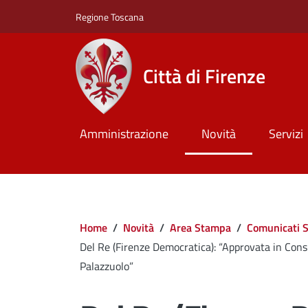
Salta al contenuto principale
Skip to footer content
Regione Toscana
Città di Firenze
Amministrazione
Novità
Servizi
Briciole di pane
Home
/
Novità
/
Area Stampa
/
Comunicati 
Del Re (Firenze Democratica): “Approvata in Cons
Palazzuolo”