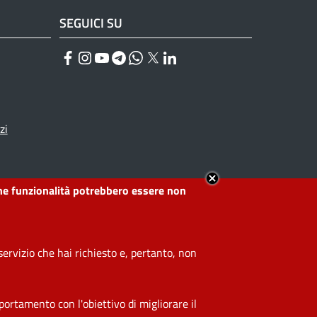
SEGUICI SU
Facebook
Instagram
YouTube
Telegram
WhatsApp
Twitter
Linkedin
zi
lcune funzionalità potrebbero essere non
ervizio che hai richiesto e, pertanto, non
ortamento con l'obiettivo di migliorare il