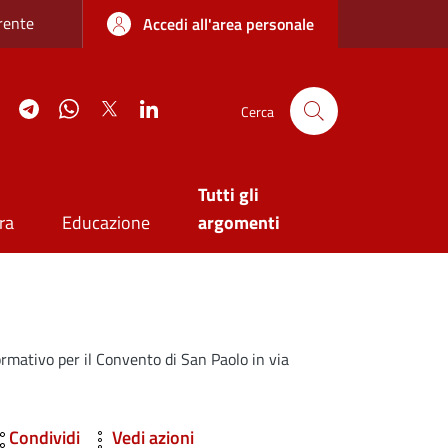
re sottile
rente
Accedi all'area personale
agram
YouTube
Telegram
WhatsApp
Twitter
Linkedin
Cerca
Tutti gli
ra
Educazione
argomenti
rmativo per il Convento di San Paolo in via
Condividi
Vedi azioni