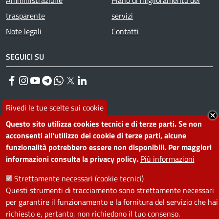
Amministrazione
Piano di miglioramento dei
trasparente
servizi
Note legali
Contatti
SEGUICI SU
Facebook
Instagram
YouTube
Telegram
WhatsApp
Twitter
Linkedin
Rivedi le tue scelte sui cookie
PRIVACY
Questo sito utilizza cookies tecnici e di terze parti. Se non
Useful links section
acconsenti all'utilizzo dei cookie di terze parti, alcune
La Privacy nel Comune
funzionalità potrebbero essere non disponibili. Per maggiori
PRIVACY
informazioni consulta la privacy policy.
Più informazioni
Strettamente necessari (cookie tecnici)
Questi strumenti di tracciamento sono strettamente necessari
per garantire il funzionamento e la fornitura del servizio che hai
richiesto e, pertanto, non richiedono il tuo consenso.