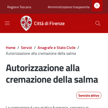
Salta al contenuto principale
Skip to footer content
Zona superiore sot
Amministrazione trasparente
Regione Toscana
Città di Firenze
Briciole di pane
Home
/
Servizi
/
Anagrafe e Stato Civile
/
Autorizzazione alla cremazione della salma
Autorizzazione alla
cremazione della salma
Servizio attivo
La cremazione è una pratica funeraria, concessa in