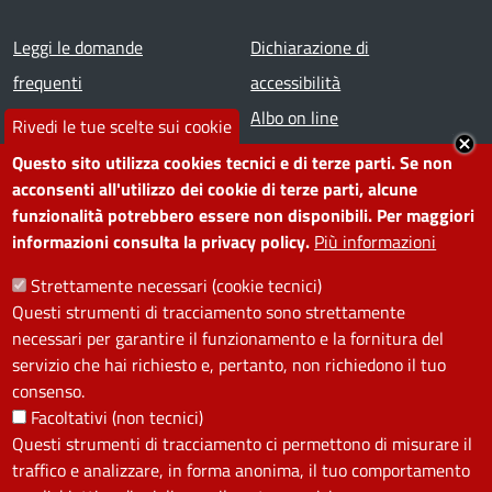
Footer menu
Leggi le domande
Dichiarazione di
frequenti
accessibilità
Prenota appuntamento
Albo on line
Rivedi le tue scelte sui cookie
Segnala disservizio
Redazione web
Questo sito utilizza cookies tecnici e di terze parti. Se non
Amministrazione
Piano di miglioramento dei
acconsenti all'utilizzo dei cookie di terze parti, alcune
funzionalità potrebbero essere non disponibili. Per maggiori
trasparente
servizi
informazioni consulta la privacy policy.
Più informazioni
Note legali
Contatti
Strettamente necessari (cookie tecnici)
Questi strumenti di tracciamento sono strettamente
SEGUICI SU
necessari per garantire il funzionamento e la fornitura del
servizio che hai richiesto e, pertanto, non richiedono il tuo
Facebook
Instagram
YouTube
Telegram
WhatsApp
Twitter
Linkedin
consenso.
Facoltativi (non tecnici)
Questi strumenti di tracciamento ci permettono di misurare il
PRIVACY
traffico e analizzare, in forma anonima, il tuo comportamento