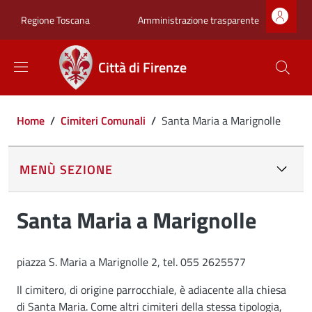
Salta al contenuto principale
Skip to footer content
Zona superiore sot
Amministrazione trasparente
Regione Toscana
Città di Firenze
Briciole di pane
Home
/
Cimiteri Comunali
/
Santa Maria a Marignolle
MENÙ SEZIONE
Santa Maria a Marignolle
piazza S. Maria a Marignolle 2, tel. 055 2625577
Il cimitero, di origine parrocchiale, è adiacente alla chiesa
di Santa Maria. Come altri cimiteri della stessa tipologia,