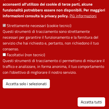
Amministrazione
Piano di miglioramento dei
acconsenti all'utilizzo dei cookie di terze parti, alcune
funzionalità potrebbero essere non disponibili. Per maggiori
trasparente
servizi
informazioni consulta la privacy policy.
Più informazioni
Note legali
Contatti
Strettamente necessari (cookie tecnici)
Questi strumenti di tracciamento sono strettamente
SEGUICI SU
necessari per garantire il funzionamento e la fornitura del
servizio che hai richiesto e, pertanto, non richiedono il tuo
Facebook
Instagram
YouTube
Telegram
WhatsApp
Twitter
Linkedin
consenso.
Facoltativi (non tecnici)
Questi strumenti di tracciamento ci permettono di misurare il
PRIVACY
traffico e analizzare, in forma anonima, il tuo comportamento
Useful links section
con l'obiettivo di migliorare il nostro servizio.
La Privacy nel Comune
PRIVACY
Accetta solo i selezionati
I
Accetta tutti