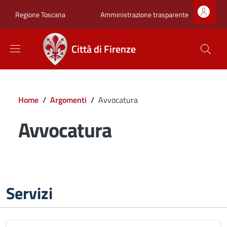
Salta al contenuto principale
Skip to footer content
Zona superiore sot
Amministrazione trasparente
Regione Toscana
Città di Firenze
Briciole di pane
Home
/
Argomenti
/
Avvocatura
Avvocatura
Servizi