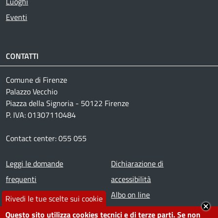
Luoghi
Eventi
CONTATTI
Comune di Firenze
Palazzo Vecchio
Piazza della Signoria - 50122 Firenze
P. IVA: 01307110484
Contact center: 055 055
Footer menu
Leggi le domande
Dichiarazione di
frequenti
accessibilità
Prenota appuntamento
Albo on line
Rivedi le tue scelte sui cookie
Segnala disservizio
Redazione web
Questo sito utilizza cookies tecnici e di terze parti. Se non