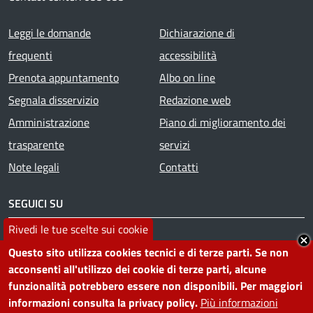
Footer menu
Leggi le domande
Dichiarazione di
frequenti
accessibilità
Prenota appuntamento
Albo on line
Segnala disservizio
Redazione web
Amministrazione
Piano di miglioramento dei
trasparente
servizi
Note legali
Contatti
SEGUICI SU
Rivedi le tue scelte sui cookie
Facebook
Instagram
YouTube
Telegram
WhatsApp
Twitter
Linkedin
Questo sito utilizza cookies tecnici e di terze parti. Se non
acconsenti all'utilizzo dei cookie di terze parti, alcune
PRIVACY
funzionalità potrebbero essere non disponibili. Per maggiori
informazioni consulta la privacy policy.
Più informazioni