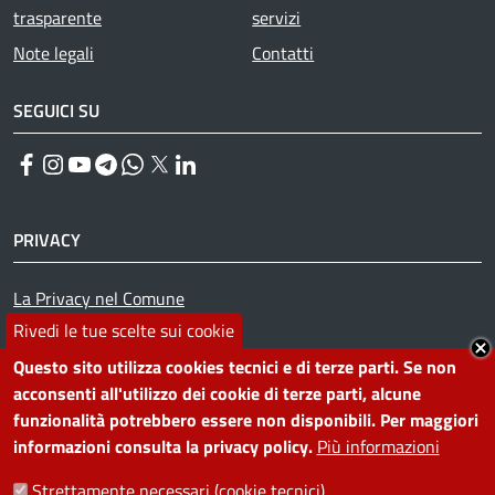
trasparente
servizi
Note legali
Contatti
SEGUICI SU
Facebook
Instagram
YouTube
Telegram
WhatsApp
Twitter
Linkedin
PRIVACY
Useful links section
La Privacy nel Comune
PRIVACY
Rivedi le tue scelte sui cookie
Questo sito utilizza cookies tecnici e di terze parti. Se non
acconsenti all'utilizzo dei cookie di terze parti, alcune
funzionalità potrebbero essere non disponibili. Per maggiori
informazioni consulta la privacy policy.
Più informazioni
Strettamente necessari (cookie tecnici)