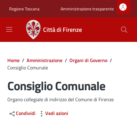
Salta al contenuto principale
Skip to footer content
Zona superiore sot
Amministrazione trasparente
Regione Toscana
Città di Firenze
Briciole di pane
Home
/
Amministrazione
/
Organi di Governo
/
Consiglio Comunale
Consiglio Comunale
Dettagli
Organo collegiale di indirizzo del Comune di Firenze
Condividi
Vedi azioni