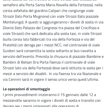
semaforo alla Porta Santa Maria Novella della Fortezza), nella
corsia asfaltata del giardino Calipari che congiunge viale
Strozzi (lato Porta Mugnone) con viale Strozzi (lato piazzale
Montelungo). A questi si aggiungeranno i divieti di sosta in via
Dionisi (lato Palazzo dei Congressi tra piazza del Crocifisso e
viale Strozzi) che sarà dedicata alla sosta taxi, in viale Strozzi
(sulla corsia lato fabbricati tra via della Fortezza e via del
Pratello) con deroga per i mezzi NCC; nel controviale di viale
Guidoni sarà consentita la sosta soltanto ai bus navetta a
servizio dell’evento. Prevista la chiusura di piazzale Bambine e
Bambini di Belsan (tra Porta Faenza il controviale di viale
Strozzi lato via della Fortezza) dove sarà istituita la sosta per i
mezzi a servizio dei disabili. In via Faenza tra via Nazionale e
via Cennini sarà in vigore il senso unico verso quest’ultima.
Le operazioni di smontaggio
I primi provvedimenti inizieranno il 15 gennaio: dalle 12 a
mezzanotte saranno in vigore i divieti di sosta e transito con
deroga per i mezzi interessati alle operazioni di