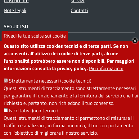
trasparente
servizi
Note legali
Contatti
SEGUICI SU
Rivedi le tue scelte sui cookie
Facebook
Instagram
YouTube
Telegram
WhatsApp
Twitter
Linkedin
Questo sito utilizza cookies tecnici e di terze parti. Se non
acconsenti all'utilizzo dei cookie di terze parti, alcune
funzionalità potrebbero essere non disponibili. Per maggiori
PRIVACY
informazioni consulta la privacy policy.
Più informazioni
Useful links section
La Privacy nel Comune
Strettamente necessari (cookie tecnici)
PRIVACY
Questi strumenti di tracciamento sono strettamente necessari
per garantire il funzionamento e la fornitura del servizio che hai
richiesto e, pertanto, non richiedono il tuo consenso.
Facoltativi (non tecnici)
Questi strumenti di tracciamento ci permettono di misurare il
traffico e analizzare, in forma anonima, il tuo comportamento
con l'obiettivo di migliorare il nostro servizio.