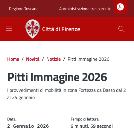
Salta al contenuto principale
Skip to footer content
Zona superiore sot
Amministrazione trasparente
Regione Toscana
Città di Firenze
Briciole di pane
Home
/
Novità
/
Notizie
/
Pitti Immagine 2026
Pitti Immagine 2026
Dettagli
Descrizione breve
I provvedimenti di mobilità in zona Fortezza da Basso dal 2
al 24 gennaio
Data:
Tempo di lettura:
6 minuti, 59 secondi
2 Gennaio 2026