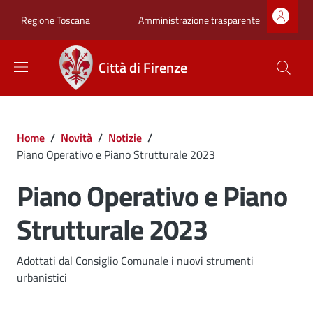
Salta al contenuto principale
Skip to footer content
Zona superiore sot
Amministrazione trasparente
Regione Toscana
Città di Firenze
Briciole di pane
Home
/
Novità
/
Notizie
/
Piano Operativo e Piano Strutturale 2023
Piano Operativo e Piano
Strutturale 2023
Dettagli
Descrizione breve
Adottati dal Consiglio Comunale i nuovi strumenti
urbanistici