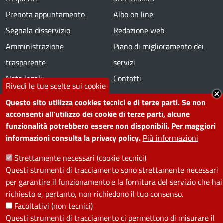
Prenota appuntamento
Albo on line
Segnala disservizio
Redazione web
Amministrazione
Piano di miglioramento dei
trasparente
servizi
Note legali
Contatti
Rivedi le tue scelte sui cookie
Questo sito utilizza cookies tecnici e di terze parti. Se non
SEGUICI SU
acconsenti all'utilizzo dei cookie di terze parti, alcune
funzionalità potrebbero essere non disponibili. Per maggiori
Facebook
Instagram
YouTube
Telegram
WhatsApp
Twitter
Linkedin
informazioni consulta la privacy policy.
Più informazioni
Strettamente necessari (cookie tecnici)
PRIVACY
Questi strumenti di tracciamento sono strettamente necessari
per garantire il funzionamento e la fornitura del servizio che hai
Useful links section
La Privacy nel Comune
richiesto e, pertanto, non richiedono il tuo consenso.
PRIVACY
Facoltativi (non tecnici)
Questi strumenti di tracciamento ci permettono di misurare il