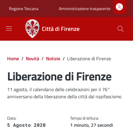
Salta al contenuto principale
Skip to footer content
Zona superiore sot
Amministrazione trasparente
Regione Toscana
Città di Firenze
Briciole di pane
Home
/
Novità
/
Notizie
/
Liberazione di Firenze
Liberazione di Firenze
Dettagli
Descrizione breve
11 agosto, il calendario delle celebrazioni per il 76°
anniversario della liberazione della città dal nazifascismo
Data:
Tempo di lettura:
1 minuto, 27 secondi
5 Agosto 2020