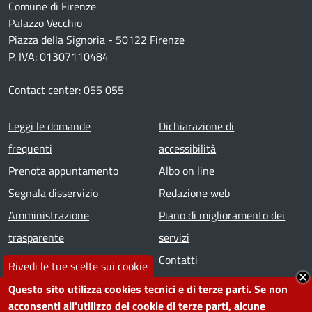
Comune di Firenze
Palazzo Vecchio
Piazza della Signoria - 50122 Firenze
P. IVA: 01307110484
Contact center: 055 055
Footer menu
Leggi le domande
Dichiarazione di
frequenti
accessibilità
Prenota appuntamento
Albo on line
Segnala disservizio
Redazione web
Amministrazione
Piano di miglioramento dei
trasparente
servizi
Note legali
Contatti
Rivedi le tue scelte sui cookie
Questo sito utilizza cookies tecnici e di terze parti. Se non
SEGUICI SU
acconsenti all'utilizzo dei cookie di terze parti, alcune