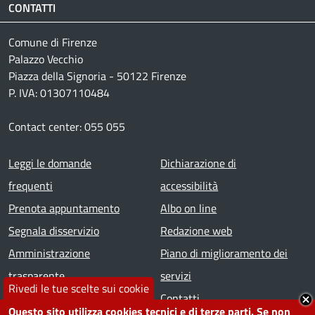
CONTATTI
Comune di Firenze
Palazzo Vecchio
Piazza della Signoria - 50122 Firenze
P. IVA: 01307110484
Contact center: 055 055
Footer menu
Leggi le domande
Dichiarazione di
frequenti
accessibilità
Prenota appuntamento
Albo on line
Segnala disservizio
Redazione web
Amministrazione
Piano di miglioramento dei
trasparente
servizi
Rivedi le tue scelte sui cookie
Note legali
Contatti
Questo sito utilizza cookies tecnici e di terze parti. Se non