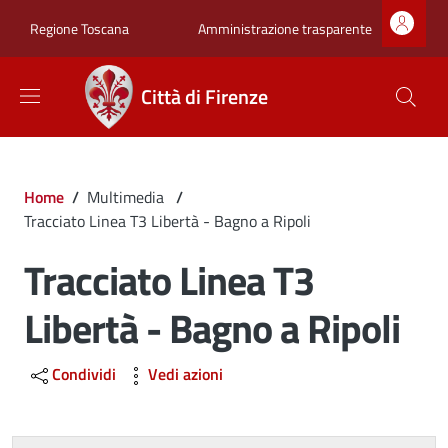
Salta al contenuto principale
Skip to footer content
Zona superiore sot
Amministrazione trasparente
Regione Toscana
Città di Firenze
Briciole di pane
Home
/
Multimedia
/
Tracciato Linea T3 Libertà - Bagno a Ripoli
Tracciato Linea T3
Libertà - Bagno a Ripoli
Condividi
Vedi azioni