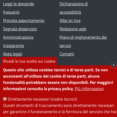
Footer menu
Leggi le domande
Dichiarazione di
frequenti
accessibilità
Prenota appuntamento
Albo on line
Segnala disservizio
Redazione web
Amministrazione
Piano di miglioramento dei
trasparente
servizi
Note legali
Contatti
Rivedi le tue scelte sui cookie
SEGUICI SU
Questo sito utilizza cookies tecnici e di terze parti. Se non
acconsenti all'utilizzo dei cookie di terze parti, alcune
Facebook
Instagram
YouTube
Telegram
WhatsApp
Twitter
Linkedin
funzionalità potrebbero essere non disponibili. Per maggiori
informazioni consulta la privacy policy.
Più informazioni
PRIVACY
Strettamente necessari (cookie tecnici)
Questi strumenti di tracciamento sono strettamente necessari
Useful links section
per garantire il funzionamento e la fornitura del servizio che hai
La Privacy nel Comune