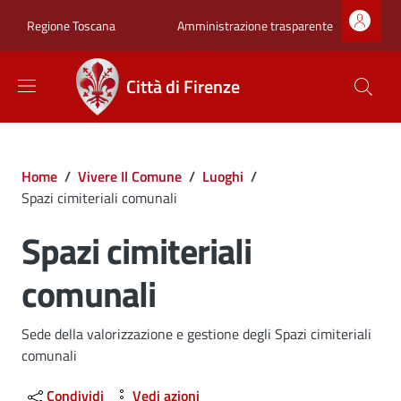
Salta al contenuto principale
Skip to footer content
Zona superiore sot
Amministrazione trasparente
Regione Toscana
Città di Firenze
Briciole di pane
Home
/
Vivere Il Comune
/
Luoghi
/
Spazi cimiteriali comunali
Spazi cimiteriali
comunali
Dettagli
Sede della valorizzazione e gestione degli Spazi cimiteriali
comunali
Condividi
Vedi azioni