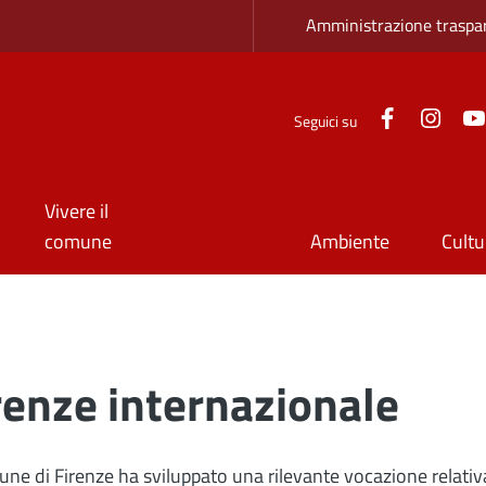
Zona superio
Amministrazione traspa
Facebook
Inst
Seguici su
Vivere il
comune
Ambiente
Cultu
renze internazionale
une di Firenze ha sviluppato una rilevante vocazione relativ