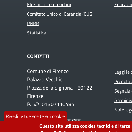
Elezioni e referendum
Educazio
Comitato Unico di Garanzia (CUG)
PNRR
Statistica
CONTATTI
Foo
Comune di Firenze
Leggi le
Palazzo Vecchio
Prenota
Piazza della Signoria - 50122
Segnala 
Firenze
Amminist
P. IVA: 01307110484
Note lega
Rivedi le tue scelte sui cookie
Contact center: 055 055
Questo sito utilizza cookies tecnici e di terze