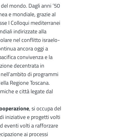
o del mondo. Dagli anni ’50
nea e mondiale, grazie al
sse I Colloqui mediterranei
diali indirizzate alla
lare nel conflitto israelo-
continua ancora oggi a
pacifica convivenza e la
azione decentrata in
e nell’ambito di programmi
 della Regione Toscana.
amiche e città legate dal
 cooperazione
, si occupa del
 iniziative e progetti volti
d eventi volti a rafforzare
tecipazione ai processi