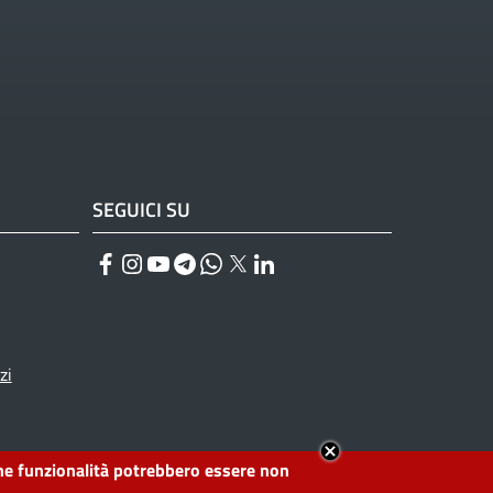
SEGUICI SU
Facebook
Instagram
YouTube
Telegram
WhatsApp
Twitter
Linkedin
zi
lcune funzionalità potrebbero essere non