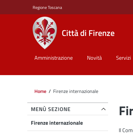
Salta al contenuto principale
Skip to footer content
Regione Toscana
Città di Firenze
Amministrazione
Novità
Servizi
Briciole di pane
Home
/
Firenze internazionale
Fi
MENÙ SEZIONE
Firenze internazionale
Il Com