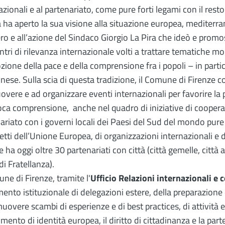
azionali e al partenariato, come pure forti legami con il rest
tà ha aperto la sua visione alla situazione europea, mediterra
ro e all’azione del Sindaco Giorgio La Pira che ideò e promo
ntri di rilevanza internazionale volti a trattare tematiche mon
ione della pace e della comprensione fra i popoli – in partico
inese. Sulla scia di questa tradizione, il Comune di Firenze 
vere e ad organizzare eventi internazionali per favorire la 
oca comprensione, anche nel quadro di iniziative di cooper
ariato con i governi locali dei Paesi del Sud del mondo pur
etti dell’Unione Europea, di organizzazioni internazionali e
e ha oggi oltre 30 partenariati con città (città gemelle, città 
di Fratellanza).
une di Firenze, tramite l'
Ufficio Relazioni internazionali e
mento istituzionale di delegazioni estere, della preparazione di
uovere scambi di esperienze e di best practices, di attività e
timento di identità europea, il diritto di cittadinanza e la par