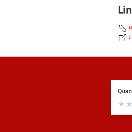
Lin
N
C
Quant
Val