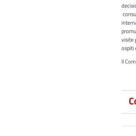
decisi
consul
intern
promuo
visite
ospiti
Il Com
C