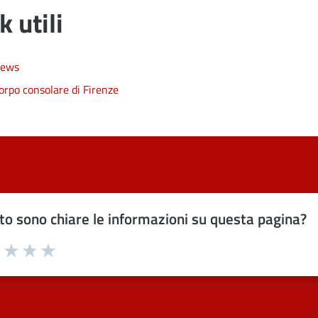
k utili
ews
orpo consolare di Firenze
o sono chiare le informazioni su questa pagina?
uta 1 stelle su 5
Valuta 2 stelle su 5
Valuta 3 stelle su 5
Valuta 4 stelle su 5
Valuta 5 stelle su 5