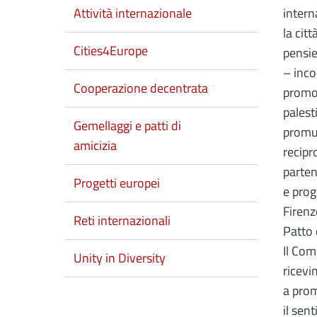
Attività internazionale
intern
la cit
Cities4Europe
pensie
– inco
Cooperazione decentrata
promoz
palest
Gemellaggi e patti di
promuo
amicizia
recipr
parten
Progetti europei
e prog
Firenz
Reti internazionali
Patto 
Il Com
Unity in Diversity
ricevi
a prom
il sen