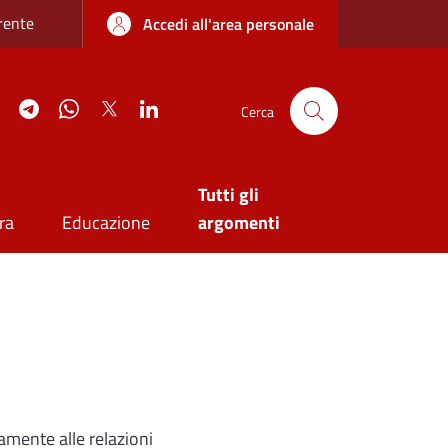
re sottile
rente
Accedi all'area personale
agram
YouTube
Telegram
WhatsApp
Twitter
Linkedin
Cerca
Tutti gli
ra
Educazione
argomenti
amente alle relazioni