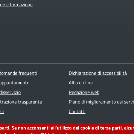
ne e formazione
ter menu
 domande frequenti
Dichiarazione di accessibilità
 appuntamento
Albo on line
disservizio
Redazione web
razione trasparente
Piano di miglioramento dei servi
li
Contatti
 parti. Se non acconsenti all'utilizzo dei cookie di terze parti, a