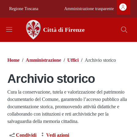
Salta al contenuto principale
Skip to footer content
Zona superiore 
Amministrazione trasparente
Regione Toscana
Città di Firenze
Briciole di pane
Home
/
Amministrazione
/
Uffici
/
Archivio storico
Archivio storico
Dettagli
Cura la conservazione, tutela e valorizzazione del patrimonio
documentario del Comune, garantendo l’accesso pubblico alla
documentazione storica, promuovendo attività didattiche e
collaborando con istituzioni e reti archivistiche per la
salvaguardia della memoria cittadina.
Condividi
Vedi azioni