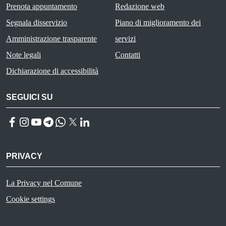
Prenota appuntamento
Redazione web
Segnala disservizio
Piano di miglioramento dei
Amministrazione trasparente
servizi
Note legali
Contatti
Dichiarazione di accessibilità
SEGUICI SU
Facebook
Instagram
YouTube
Telegram
WhatsApp
Twitter
Linkedin
PRIVACY
Useful links section
La Privacy nel Comune
PRIVACY