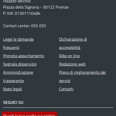
Palazzo Vecchio
Piazza della Signoria - 50122 Firenze
P. IVA: 01307110484
Contact center: 055 055
Footer menu
Leggi le domande
Dichiarazione di
frequenti
accessibilità
Prenota appuntamento
Albo on line
Segnala disservizio
Redazione web
Amministrazione
Piano di miglioramento dei
trasparente
servizi
Note legali
Contatti
SEGUICI SU
Facebook
Instagram
YouTube
Telegram
WhatsApp
Twitter
Linkedin
Rivedi le tue scelte sui cookie