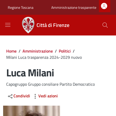
Salta al contenuto principale
Skip to footer content
Zona superiore sot
Amministrazione trasparente
Regione Toscana
Città di Firenze
Briciole di pane
Home
/
Amministrazione
/
Politici
/
Milani Luca trasparenza 2024-2029 nuovo
Luca Milani
Capogruppo Gruppo consiliare Partito Democratico
Condividi
Vedi azioni