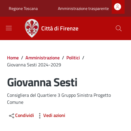
Salta al contenuto principale
Skip to footer content
Zona superiore sot
Amministrazione trasparente
Regione Toscana
Città di Firenze
Briciole di pane
Home
/
Amministrazione
/
Politici
/
Giovanna Sesti 2024-2029
Giovanna Sesti
Consigliera del Quartiere 3 Gruppo Sinistra Progetto
Comune
Condividi
Vedi azioni