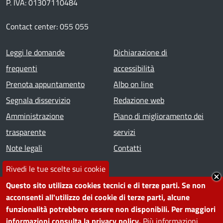
P. IVA: 01307110484
Contact center: 055 055
Footer menu
Leggi le domande
Dichiarazione di
frequenti
accessibilità
Prenota appuntamento
Albo on line
Segnala disservizio
Redazione web
Amministrazione
Piano di miglioramento dei
trasparente
servizi
Note legali
Contatti
Rivedi le tue scelte sui cookie
SEGUICI SU
Questo sito utilizza cookies tecnici e di terze parti. Se non
acconsenti all'utilizzo dei cookie di terze parti, alcune
Facebook
Instagram
YouTube
Telegram
WhatsApp
Twitter
Linkedin
funzionalità potrebbero essere non disponibili. Per maggiori
informazioni consulta la privacy policy.
Più informazioni