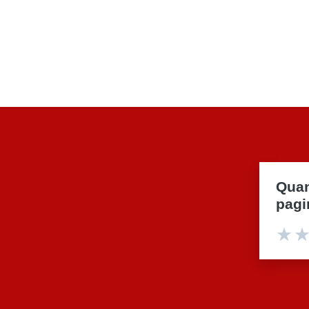
Quan
pagi
Valu