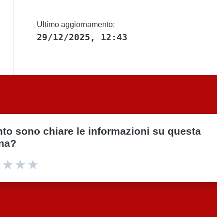
Ultimo aggiornamento:
29/12/2025, 12:43
to sono chiare le informazioni su questa
na?
ta 1 stelle su 5
Valuta 2 stelle su 5
Valuta 3 stelle su 5
Valuta 4 stelle su 5
Valuta 5 stelle su 5