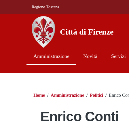
Salta al contenuto principale
Skip to footer content
Regione Toscana
Città di Firenze
Amministrazione
Novità
Servizi
Briciole di pane
Home
/
Amministrazione
/
Politici
/
Enrico Con
Enrico Conti