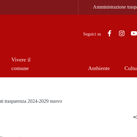
Zona super
Amministrazione trasp
Facebook
Inst
Seguici su
Vivere il
comune
Ambiente
Cultu
ti trasparenza 2024-2029 nuovo