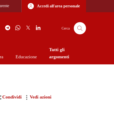
iore sottile
arente
Accedi all'area personale
agram
YouTube
Telegram
WhatsApp
Twitter
Linkedin
Cerca
Tutti gli
ra
Educazione
argomenti
Condividi
Vedi azioni