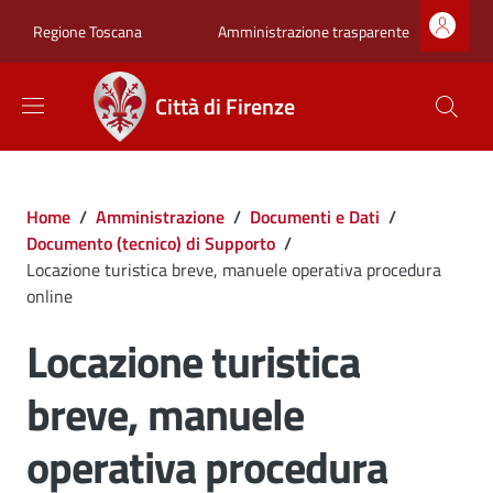
Salta al contenuto principale
Skip to footer content
Zona superiore sot
Amministrazione trasparente
Regione Toscana
Città di Firenze
Briciole di pane
Home
/
Amministrazione
/
Documenti e Dati
/
Documento (tecnico) di Supporto
/
Locazione turistica breve, manuele operativa procedura
online
Locazione turistica
breve, manuele
operativa procedura