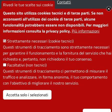
Note legali
Contatti
Rivedi le tue scelte sui cookie
Questo sito utilizza cookies tecnici e di terze parti. Se non
SEGUICI SU
acconsenti all'utilizzo dei cookie di terze parti, alcune
funzionalità potrebbero essere non disponibili. Per maggiori
Facebook
Instagram
YouTube
Telegram
WhatsApp
Twitter
Linkedin
informazioni consulta la privacy policy.
Più informazioni
Strettamente necessari (cookie tecnici)
PRIVACY
Questi strumenti di tracciamento sono strettamente necessari
per garantire il funzionamento e la fornitura del servizio che hai
Useful links section
La Privacy nel Comune
richiesto e, pertanto, non richiedono il tuo consenso.
PRIVACY
Facoltativi (non tecnici)
Questi strumenti di tracciamento ci permettono di misurare il
traffico e analizzare, in forma anonima, il tuo comportamento
con l'obiettivo di migliorare il nostro servizio.
Accetta solo i selezionati