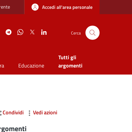
re sottile
rente
Accedi all'area personale
agram
YouTube
Telegram
WhatsApp
Twitter
Linkedin
Cerca
Tutti gli
ra
Educazione
argomenti
Condividi
Vedi azioni
rgomenti