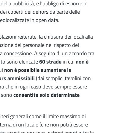
 della pubblicità, e l’obbligo di esporre in
dei coperti dei dehors da parte delle
geolocalizzate in open data.
lazioni reiterate, la chiusura dei locali alla
zione del personale nel rispetto dei
una concessione. A seguito di un accordo tra
nto sono elencate
60 strade
in cui
non è
ui
non è possibile aumentare la
ors ammissibili
(dai semplici tavolini con
ra che in ogni caso deve sempre essere
i sono
consentite solo determinate
teri generali come il limite massimo di
interna di un locale (che non potrà essere
to acustico per spazi esterni aperti oltre le