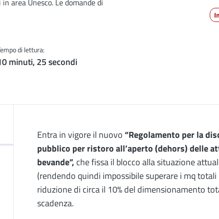
i in area Unesco. Le domande di
I
Tempo di lettura:
10 minuti, 25 secondi
Descrizione
Entra in vigore il nuovo
“Regolamento per la disc
pubblico per ristoro all’aperto (dehors) delle a
bevande”,
che fissa il blocco alla situazione attua
(rendendo quindi impossibile superare i mq total
riduzione di circa il 10% del dimensionamento tot
scadenza.