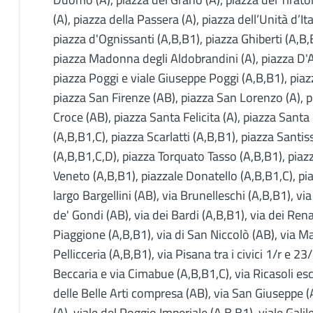
(A), piazza della Passera (A), piazza dell’Unità d’It
piazza d'Ognissanti (A,B,B1), piazza Ghiberti (A,B
piazza Madonna degli Aldobrandini (A), piazza D'A
piazza Poggi e viale Giuseppe Poggi (A,B,B1), piazz
piazza San Firenze (AB), piazza San Lorenzo (A), 
Croce (AB), piazza Santa Felicita (A), piazza Sant
(A,B,B1,C), piazza Scarlatti (A,B,B1), piazza Santi
(A,B,B1,C,D), piazza Torquato Tasso (A,B,B1), piazz
Veneto (A,B,B1), piazzale Donatello (A,B,B1,C), pi
largo Bargellini (AB), via Brunelleschi (A,B,B1), via
de' Gondi (AB), via dei Bardi (A,B,B1), via dei Renai
Piaggione (A,B,B1), via di San Niccolò (AB), via Mag
Pellicceria (A,B,B1), via Pisana tra i civici 1/r e 23
Beccaria e via Cimabue (A,B,B1,C), via Ricasoli esc
delle Belle Arti compresa (AB), via San Giuseppe (
(A), viale del Poggio Imperiale (A,B,B1), viale Galil