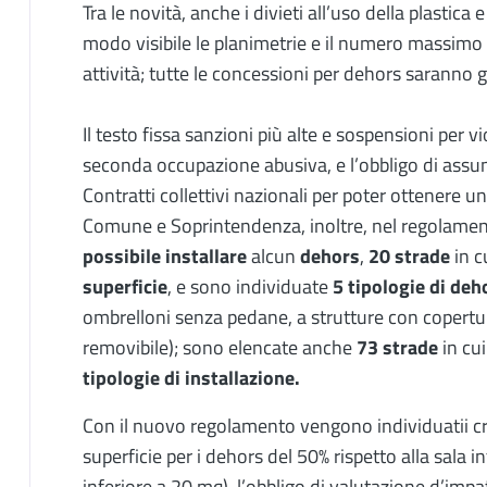
Tra le novità, anche i divieti all’uso della plastica e
modo visibile le planimetrie e il numero massimo 
attività; tutte le concessioni per dehors saranno 
Il testo fissa sanzioni più alte e sospensioni per vio
seconda occupazione abusiva, e l’obbligo di assun
Contratti collettivi nazionali per poter ottenere 
Comune e Soprintendenza, inoltre, nel regolame
possibile installare
alcun
dehors
,
20 strade
in c
superficie
, e sono individuate
5 tipologie di deh
ombrelloni senza pedane, a strutture con copertu
removibile); sono elencate anche
73 strade
in cu
tipologie di installazione.
Con il nuovo regolamento vengono individuatii cri
superficie per i dehors del 50% rispetto alla sala 
inferiore a 20 mq), l’obbligo di valutazione d’impat