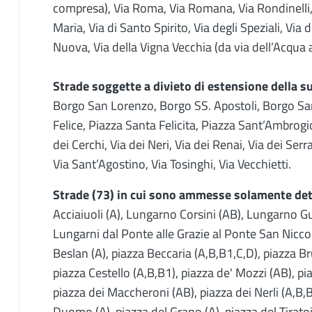
compresa), Via Roma, Via Romana, Via Rondinelli,
Maria, Via di Santo Spirito, Via degli Speziali, Via 
Nuova, Via della Vigna Vecchia (da via dell’Acqua al
Strade soggette a divieto di estensione della su
Borgo San Lorenzo, Borgo SS. Apostoli, Borgo Sa
Felice, Piazza Santa Felicita, Piazza Sant’Ambrogio
dei Cerchi, Via dei Neri, Via dei Renai, Via dei Serra
Via Sant’Agostino, Via Tosinghi, Via Vecchietti.
Strade (73) in cui sono ammesse solamente det
Acciaiuoli (A), Lungarno Corsini (AB), Lungarno Gu
Lungarni dal Ponte alle Grazie al Ponte San Nicco
Beslan (A), piazza Beccaria (A,B,B1,C,D), piazza Br
piazza Cestello (A,B,B1), piazza de' Mozzi (AB), pia
piazza dei Maccheroni (AB), piazza dei Nerli (A,B,B
Duomo (A), piazza del Grano (A), piazza del Tiratoio