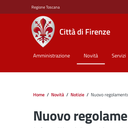
Salta al contenuto principale
Skip to footer content
Regione Toscana
Città di Firenze
Amministrazione
Novità
Servizi
Briciole di pane
Home
/
Novità
/
Notizie
/
Nuovo regolament
Nuovo regolame