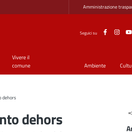
Zona superio
Amministrazione traspa
Facebook
Inst
Seguici su
Vivere il
comune
Ambiente
Cultu
o dehors
nto dehors
A