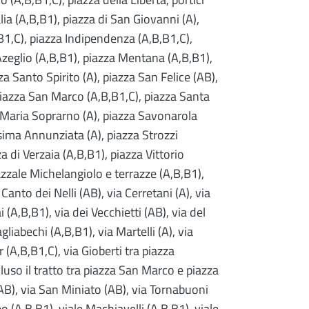
alia (A,B,B1), piazza di San Giovanni (A),
,B1,C), piazza Indipendenza (A,B,B1,C),
zeglio (A,B,B1), piazza Mentana (A,B,B1),
a Santo Spirito (A), piazza San Felice (AB),
piazza San Marco (A,B,B1,C), piazza Santa
a Maria Soprarno (A), piazza Savonarola
ssima Annunziata (A), piazza Strozzi
a di Verzaia (A,B,B1), piazza Vittorio
azzale Michelangiolo e terrazze (A,B,B1),
 Canto dei Nelli (AB), via Cerretani (A), via
 (A,B,B1), via dei Vecchietti (AB), via del
liabechi (A,B,B1), via Martelli (A), via
/r (A,B,B1,C), via Gioberti tra piazza
luso il tratto tra piazza San Marco e piazza
AB), via San Miniato (AB), via Tornabuoni
eo (A,B,B1), viale Machiavelli (A,B,B1), viale