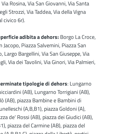
 Via Rosina, Via San Giovanni, Via Santa
degli Strozzi, Via Taddea, Via della Vigna
 civico 6r).
perficie adibita a dehors:
Borgo La Croce,
n Jacopo, Piazza Salvemini, Piazza San
, Largo Bargellini, Via San Giuseppe, Via
gli, Via dei Tavolini, Via Ginori, Via Palmieri,
erminate tipologie di dehors
: Lungarno
icciardini (AB), Lungarno Torrigiani (AB),
lò (AB), piazza Bambine e Bambini di
unelleschi (A,B,B1), piazza Goldoni (A),
zza de' Rossi (AB), piazza dei Giudici (AB),
1), piazza del Carmine (AB), piazza del
 (A,B,B1,C), piazza della Libertà, portici