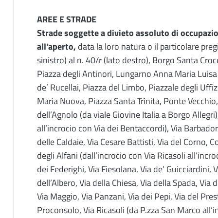
AREE E STRADE
Strade soggette a divieto assoluto di occupazi
all'aperto,
data la loro natura o il particolare preg
sinistro) al n. 40/r (lato destro), Borgo Santa Cro
Piazza degli Antinori, Lungarno Anna Maria Luisa 
de’ Rucellai, Piazza del Limbo, Piazzale degli Uffi
Maria Nuova, Piazza Santa Trìnita, Ponte Vecchio, 
dell’Agnolo (da viale Giovine Italia a Borgo Allegri
all’incrocio con Via dei Bentaccordi), Via Barbadori
delle Caldaie, Via Cesare Battisti, Via del Corno, Co
degli Alfani (dall’incrocio con Via Ricasoli all’incro
dei Federighi, Via Fiesolana, Via de’ Guicciardini, V
dell’Albero, Via della Chiesa, Via della Spada, Via
Via Maggio, Via Panzani, Via dei Pepi, Via del Prest
Proconsolo, Via Ricasoli (da P.zza San Marco all’in