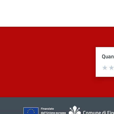
Quant
Val
Comune di Fir