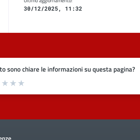
Ultimo aggiornamento:
30/12/2025, 11:32
o sono chiare le informazioni su questa pagina?
uta 1 stelle su 5
Valuta 2 stelle su 5
Valuta 3 stelle su 5
Valuta 4 stelle su 5
Valuta 5 stelle su 5
enze