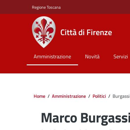
Salta al contenuto principale
Skip to footer content
Regione Toscana
Città di Firenze
Amministrazione
Novità
Servizi
Briciole di pane
Home
/
Amministrazione
/
Politici
/
Burgass
Marco Burgass