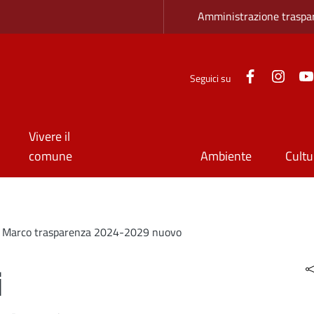
Zona superio
Amministrazione traspa
Facebook
Inst
Seguici su
Vivere il
comune
Ambiente
Cultu
i Marco trasparenza 2024-2029 nuovo
i