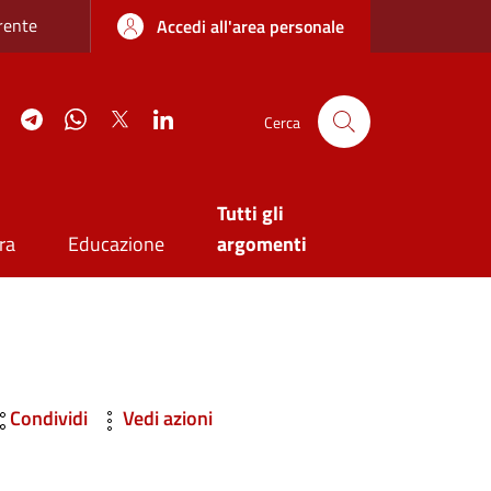
re sottile
rente
Accedi all'area personale
agram
YouTube
Telegram
WhatsApp
Twitter
Linkedin
Cerca
Tutti gli
ra
Educazione
argomenti
Condividi
Vedi azioni