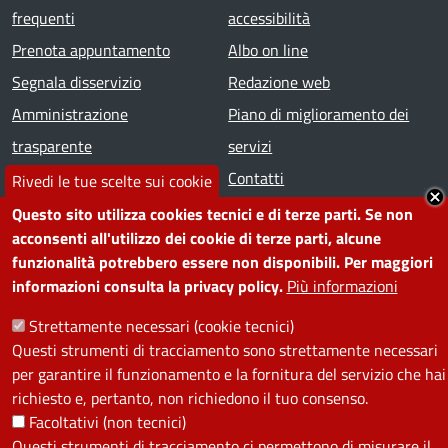
frequenti
accessibilità
Prenota appuntamento
Albo on line
Segnala disservizio
Redazione web
Amministrazione
Piano di miglioramento dei
trasparente
servizi
Note legali
Contatti
Rivedi le tue scelte sui cookie
Questo sito utilizza cookies tecnici e di terze parti. Se non
SEGUICI SU
acconsenti all'utilizzo dei cookie di terze parti, alcune
funzionalità potrebbero essere non disponibili. Per maggiori
Facebook
Instagram
YouTube
Telegram
WhatsApp
Twitter
Linkedin
informazioni consulta la privacy policy.
Più informazioni
Strettamente necessari (cookie tecnici)
PRIVACY
Questi strumenti di tracciamento sono strettamente necessari
per garantire il funzionamento e la fornitura del servizio che hai
Useful links section
richiesto e, pertanto, non richiedono il tuo consenso.
La Privacy nel Comune
Facoltativi (non tecnici)
PRIVACY
Questi strumenti di tracciamento ci permettono di misurare il