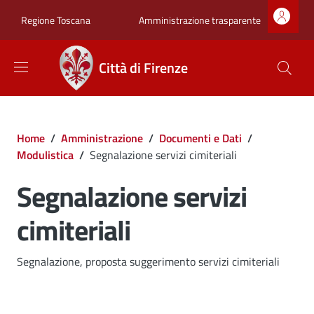
Salta al contenuto principale
Skip to footer content
Zona superiore sot
Amministrazione trasparente
Regione Toscana
Città di Firenze
Briciole di pane
Home
/
Amministrazione
/
Documenti e Dati
/
Modulistica
/
Segnalazione servizi cimiteriali
Segnalazione servizi
cimiteriali
Dettagli
Segnalazione, proposta suggerimento servizi cimiteriali