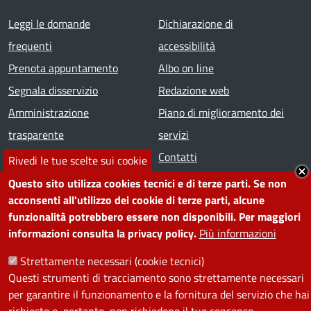
Footer menu
Leggi le domande
Dichiarazione di
frequenti
accessibilità
Prenota appuntamento
Albo on line
Segnala disservizio
Redazione web
Amministrazione
Piano di miglioramento dei
trasparente
servizi
Note legali
Contatti
Rivedi le tue scelte sui cookie
Questo sito utilizza cookies tecnici e di terze parti. Se non
SEGUICI SU
acconsenti all'utilizzo dei cookie di terze parti, alcune
funzionalità potrebbero essere non disponibili. Per maggiori
Facebook
Instagram
YouTube
Telegram
WhatsApp
Twitter
Linkedin
informazioni consulta la privacy policy.
Più informazioni
Strettamente necessari (cookie tecnici)
PRIVACY
Questi strumenti di tracciamento sono strettamente necessari
per garantire il funzionamento e la fornitura del servizio che hai
Useful links section
La Privacy nel Comune