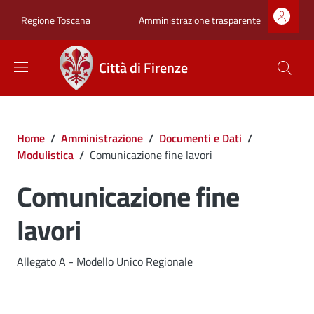
Salta al contenuto principale
Skip to footer content
Zona superiore sot
Amministrazione trasparente
Regione Toscana
Città di Firenze
Briciole di pane
Home
/
Amministrazione
/
Documenti e Dati
/
Modulistica
/
Comunicazione fine lavori
Comunicazione fine
lavori
Dettagli
Allegato A - Modello Unico Regionale