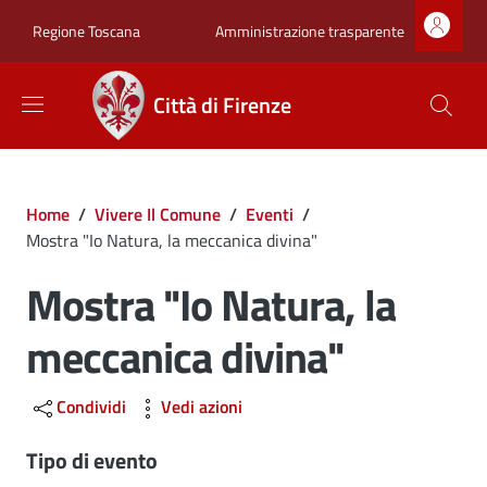
Salta al contenuto principale
Skip to footer content
Zona superiore sot
Amministrazione trasparente
Regione Toscana
Città di Firenze
Briciole di pane
Home
/
Vivere Il Comune
/
Eventi
/
Mostra "Io Natura, la meccanica divina"
Mostra "Io Natura, la
meccanica divina"
Condividi
Vedi azioni
Tipo di evento