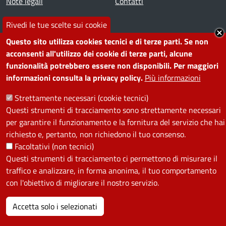
Note legali
Contatti
Rivedi le tue scelte sui cookie
SEGUICI SU
Questo sito utilizza cookies tecnici e di terze parti. Se non
Facebook
Instagram
YouTube
Telegram
WhatsApp
Twitter
Linkedin
acconsenti all'utilizzo dei cookie di terze parti, alcune
funzionalità potrebbero essere non disponibili. Per maggiori
informazioni consulta la privacy policy.
Più informazioni
PRIVACY
Strettamente necessari (cookie tecnici)
Useful links section
Questi strumenti di tracciamento sono strettamente necessari
La Privacy nel Comune
per garantire il funzionamento e la fornitura del servizio che hai
PRIVACY
richiesto e, pertanto, non richiedono il tuo consenso.
Facoltativi (non tecnici)
Questi strumenti di tracciamento ci permettono di misurare il
traffico e analizzare, in forma anonima, il tuo comportamento
con l'obiettivo di migliorare il nostro servizio.
Accetta solo i selezionati